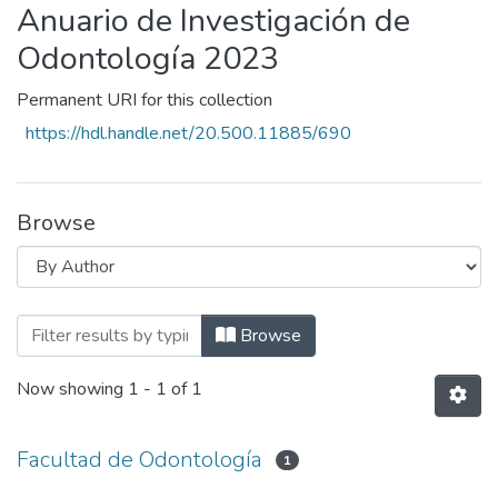
Anuario de Investigación de
Odontología 2023
Permanent URI for this collection
https://hdl.handle.net/20.500.11885/690
Browse
Browsing Anuario de Investigación de O
Browse
Now showing
1 - 1 of 1
Facultad de Odontología
1