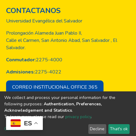
CONTACTANOS
Universidad Evangélica del Salvador
Prolongación Alameda Juan Pablo II,
Calle el Carmen, San Antonio Abad, San Salvador , El
Salvador.
Conmutador:
2275-4000
Admisiones:
2275-4022
CORREO INSTITUCIONAL OFFICE 365
We collect and process your personal information for the
following purposes:
Authentication, Preferences,
Acknowledgement and Statistics
.
Copyright © Todos los derechos son
To learn more, please read our
privacy policy
.
de la Universidad Evangélica de El
ES
Salvador
Customize
Decline
That's ok