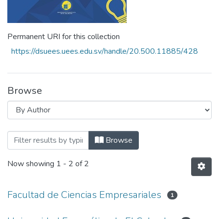
Permanent URI for this collection
https://dsuees.uees.edu.sv/handle/20.500.11885/428
Browse
Browsing Anuario de investigaciones de l
Browse
Now showing
1 - 2 of 2
Facultad de Ciencias Empresariales
1