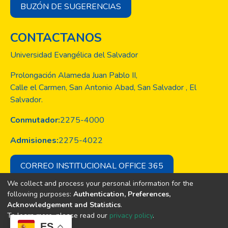
BUZÓN DE SUGERENCIAS
CONTACTANOS
Universidad Evangélica del Salvador
Prolongación Alameda Juan Pablo II,
Calle el Carmen, San Antonio Abad, San Salvador , El
Salvador.
Conmutador:
2275-4000
Admisiones:
2275-4022
CORREO INSTITUCIONAL OFFICE 365
We collect and process your personal information for the
following purposes:
Authentication, Preferences,
Acknowledgement and Statistics
.
Copyright © Todos los derechos son
To learn more, please read our
privacy policy
.
de la Universidad Evangélica de El
ES