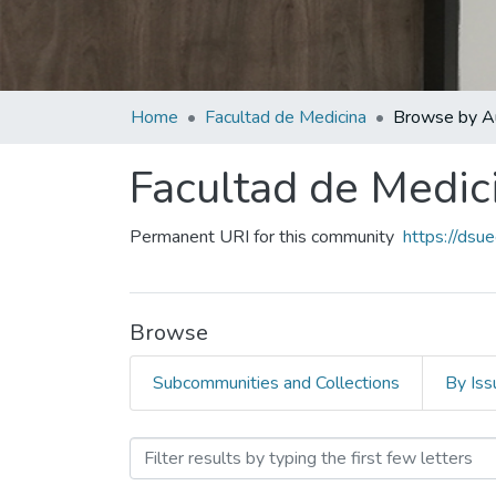
Home
Facultad de Medicina
Browse by A
Facultad de Medic
Permanent URI for this community
https://dsu
Browse
Subcommunities and Collections
By Iss
Browsing Facultad de Med