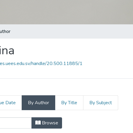
uthor
ina
ees.uees.edu.sv/handle/20.500.11885/1
ue Date
By Author
By Title
By Subject
icina by Author
Browse