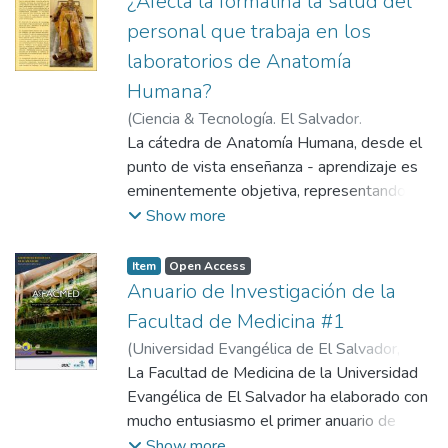
¿Afecta la formalina la salud del
personal que trabaja en los
laboratorios de Anatomía
Humana?
(
Ciencia & Tecnología. El Salvador.
CONACYT (Consejo Nacional de Ciencia y
La cátedra de Anatomía Humana, desde el
Tecnología).,
punto de vista enseñanza - aprendizaje es
2010-12
)
Vásquez Flamenco,
Guadalupe
eminentemente objetiva, representando
una ventaja, para estudiantes y docentes.
Show more
La desventaja radica: en la exposición
temporal, a material fijado con
Item
Open Access
formaldehido, metanol y otras sustancias
Anuario de Investigación de la
químicas; agregadas con una concentración
Facultad de Medicina #1
específica, para evitar, la proliferación de
(
Universidad Evangélica de El Salvador,
microorganismos en el cadáver.
2015
La Facultad de Medicina de la Universidad
)
Universidad Evangélica de El
La didáctica, se enfoca en la habilidad de
Salvador
Evangélica de El Salvador ha elaborado con
disección; para exponer las estructuras que
mucho entusiasmo el primer anuario de
posteriormente, serán identificadas por los
investigación científica en salud, que
Show more