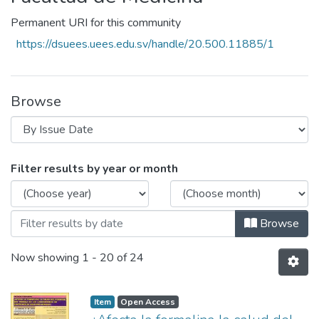
Permanent URI for this community
https://dsuees.uees.edu.sv/handle/20.500.11885/1
Browse
Browsing Facultad de Medicina by Issue
Filter results by year or month
Browse
Now showing
1 - 20 of 24
Item
Open Access