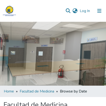
(current)
Log In
Communities & Collections
All of DSpace
Home
Facultad de Medicina
Browse by Date
Facultad de Medicina