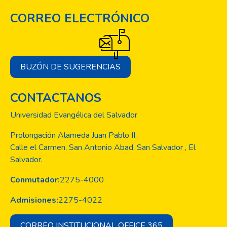
junto a líderes comunitarios y dar
CORREO ELECTRÓNICO
cumplimiento a los valores de solidaridad y
servicio a quien más lo necesita, son
alrededor de 700 personas las beneficiadas
con las diferentes acciones sociales.
BUZÓN DE SUGERENCIAS
CONTACTANOS
Universidad Evangélica del Salvador
Prolongación Alameda Juan Pablo II,
Calle el Carmen, San Antonio Abad, San Salvador , El
Salvador.
Conmutador:
2275-4000
Admisiones:
2275-4022
CORREO INSTITUCIONAL OFFICE 365