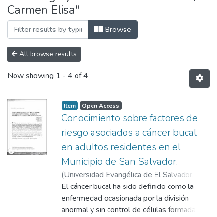
Carmen Elisa"
Browse
All browse results
Now showing
1 - 4 of 4
Item
Open Access
Conocimiento sobre factores de
riesgo asociados a cáncer bucal
en adultos residentes en el
Municipio de San Salvador.
(
Universidad Evangélica de El Salvador,
2015-06
El cáncer bucal ha sido definido como la
)
Estrada Méndez, Nuvia Liseth
;
Castro de Díaz, Carmen Elisa
enfermedad ocasionada por la división
;
Ángel García,
José
anormal y sin control de células formadas en
;
Alfaro Sifontes, Manuel