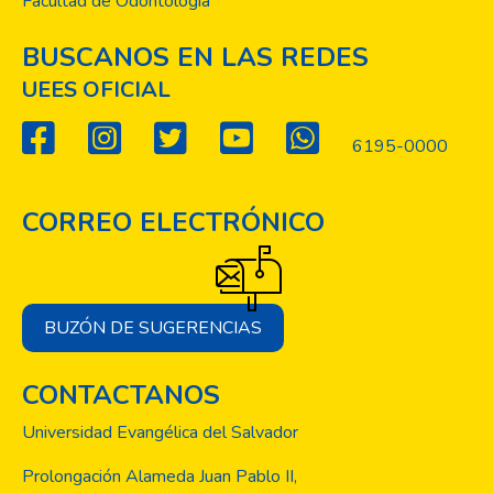
Facultad de Odontología
reformas constitucionales promovidas por
los
BUSCANOS EN LAS REDES
Acuerdos de Paz, con un esfuerzo de
proyectar escenarios históricos que superen
UEES OFICIAL
los
restos de las ataduras que permitan la
6195-0000
profundización de la democracia.
CORREO ELECTRÓNICO
BUZÓN DE SUGERENCIAS
CONTACTANOS
Universidad Evangélica del Salvador
Prolongación Alameda Juan Pablo II,