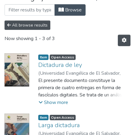
Browse
All browse results
Now showing
1 - 3 of 3
Item
Open Access
Dictadura de ley
(
Universidad Evangélica de El Salvador,
2021
El presente documento constituye la
)
Turcios, Roberto
primera de cuatro entregas en forma de
fascículos digitales. Se trata de un análisis
historiográfico de la coyuntura 1931-1944
Show more
de
vida política institucional que configuró los
Item
Open Access
debates en torno a la pretensión de reforma
Larga dictadura
Constitucional durante la dictadura de
(
Universidad Evangélica de El Salvador,