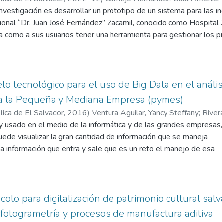
investigación es desarrollar un prototipo de un sistema para las in
ional “Dr. Juan José Fernández” Zacamil, conocido como Hospital Za
ca como a sus usuarios tener una herramienta para gestionar los 
odología que se utilizó para el desarrollo de este proyecto fue in
mitiera el desarrollo de los objetivos planteados, y de esta form
amente se establecieron estrategias de cómo se desarrollaría el
rrollo, así como el uso de lenguajes de programación, logrando 
o tecnológico para el uso de Big Data en el análisi
io del diagnóstico inicial que permitió la recopilación de datos. E
ra la Pequeña y Mediana Empresa (pymes)
, el desarrollo de un prototipo funcional que ayudara a la gestión 
ica de El Salvador,
2016
)
Ventura Aguilar, Yancy Steffany
;
River
ización de incidente por prioridad y la administración de proveed
tonio
y usado en el medio de la informática y de las grandes empresas,
ron cinco criterios que midieron el diseño, portabilidad y el funci
uede visualizar la gran cantidad de información que se maneja
s de los usuarios, sin embargo, el software fue creado bajo un d
 la información que entra y sale que es un reto el manejo de esa
ualización. En conclusión, este proyecto permitió establecer un 
 Rivera Pleitez, 2016) Big Data es un término que hace referenci
e técnico informático en las diferentes unidades, estableciendo u
del software habitual para ser capturados, gestionados y proces
itoreo de la gestión de incidentes, para solventar los problemas
os masivos crece constantemente. En 2012 se estimaba su tama
ios petabytes de datos en un único conjunto de datos. Se contin
colo para digitalización de patrimonio cultural s
ce 14 años, por lo tanto, para las empresas se hace necesario b
, fotogrametría y procesos de manufactura aditiva
 demanda de grandes cantidades de datos, para el procesamiento 