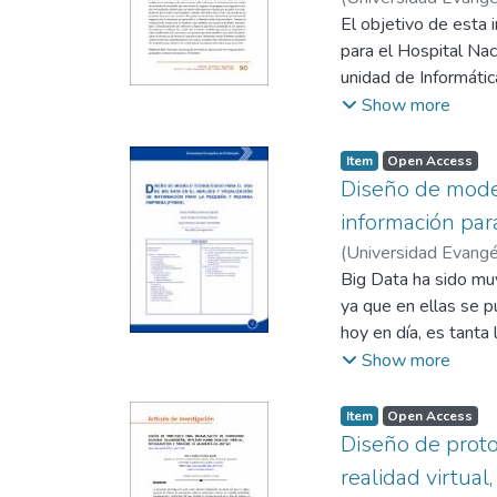
El objetivo de esta 
para el Hospital Nac
unidad de Informáti
informáticos. La Met
Show more
tecnologías, que per
encontradas, seguid
Item
Open Access
de un diseño de desa
Diseño de model
identificadas por med
información pa
obtenidos estuvieron
(
Universidad Evangél
permitiendo la organ
Hernández, Saúl An
Big Data ha sido mu
satisfacción se tuvie
ya que en ellas se p
superar las demanda
hoy en día, es tanta
mejorado en cada act
información. (Rosa y
Show more
de brindar el soport
supera la capacidad 
usuarios para el mon
volumen de los dat
Item
Open Access
presentan.
terabytes hasta var
Diseño de proto
mayor escala que ha
realidad virtual
dar soluciones a la