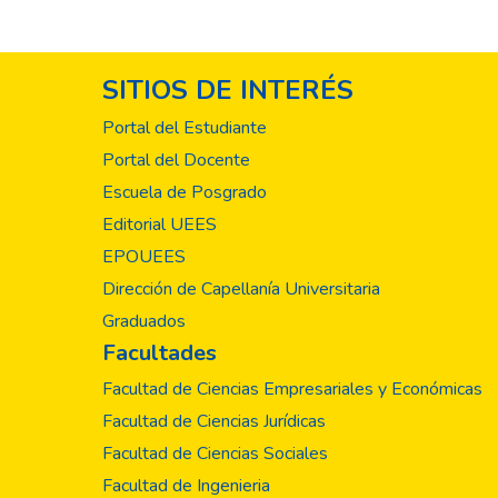
ejecución del servic
de las nuevas tecno
con impacto positivo
SITIOS DE INTERÉS
calidad al paciente.
de diseñar y desarro
Portal del Estudiante
el funcionamiento pa
Portal del Docente
a la Universidad Eva
Escuela de Posgrado
en las facultades de
producción ideas y 
Editorial UEES
tecnologías que mejo
EPOUEES
Dirección de Capellanía Universitaria
Graduados
Facultades
Facultad de Ciencias Empresariales y Económicas
Facultad de Ciencias Jurídicas
Facultad de Ciencias Sociales
Facultad de Ingenieria