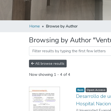
Home
Browse by Author
Browsing by Author "Ventu
All browse results
Now showing
1 - 4 of 4
Item
Open Access
Desarrollo de un
Hospital Nacion
(
Universidad Evangél