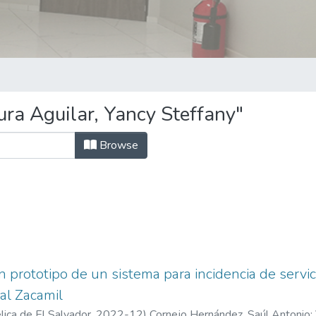
ra Aguilar, Yancy Steffany"
Browse
 prototipo de un sistema para incidencia de servic
al Zacamil
ica de El Salvador,
2022-12
)
Cornejo Hernández, Saúl Antonio
;