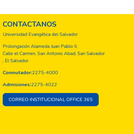
CONTACTANOS
idad
esde
Universidad Evangélica del Salvador
ión
Prolongación Alameda Juan Pablo II,
Calle el Carmen, San Antonio Abad, San Salvador
, El Salvador.
Conmutador:
2275-4000
Admisiones:
2275-4022
CORREO INSTITUCIONAL OFFICE 365