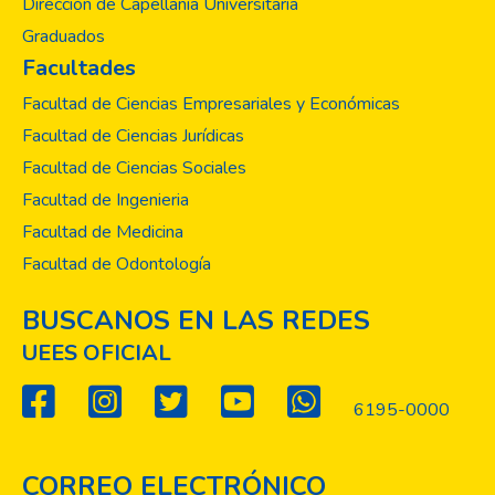
Dirección de Capellanía Universitaria
aprendizaje y manejos de pacientes por
Graduados
otros profesionales de la salud, también en
Facultades
la toma de decisiones. Deseamos el éxito a
todos los investigadores en este anuario,
Facultad de Ciencias Empresariales y Económicas
esperando que continúen aportando a la
Facultad de Ciencias Jurídicas
ciencia con investigaciones que sean
Facultad de Ciencias Sociales
publicadas para darlas a conocer al mundo.
Facultad de Ingenieria
Facultad de Medicina
Facultad de Odontología
BUSCANOS EN LAS REDES
UEES OFICIAL
6195-0000
CORREO ELECTRÓNICO