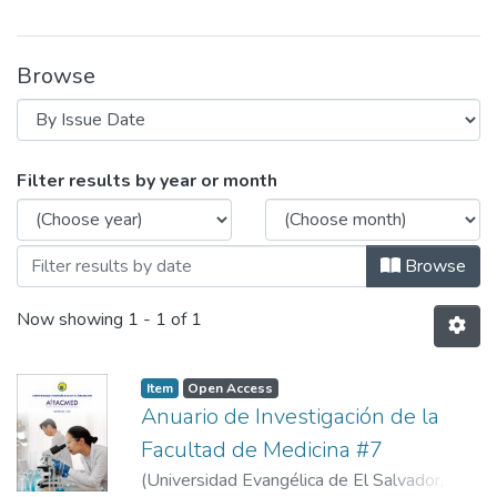
Browse
Browsing Anuario N°7 by Issue Date
Filter results by year or month
Browse
Now showing
1 - 1 of 1
Item
Open Access
Anuario de Investigación de la
Facultad de Medicina #7
(
Universidad Evangélica de El Salvador,