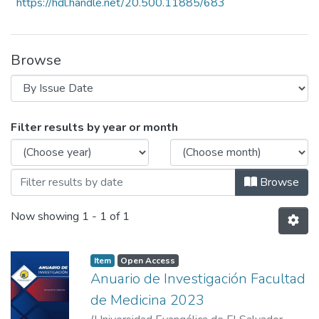
https://hdl.handle.net/20.500.11885/683
Browse
Browsing Anuario de Invetigación 2023 b
Filter results by year or month
Browse
Now showing
1 - 1 of 1
Item
Open Access
Anuario de Investigación Facultad
de Medicina 2023