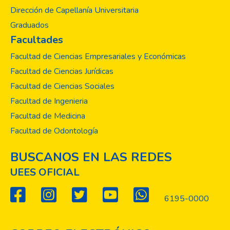
Nutrición y Dietética. Cada página refleja el
Dirección de Capellanía Universitaria
trabajo arduo, la pasión y la curiosidad
Graduados
intelectual que nuestros estudiantes han
Facultades
puesto en sus proyectos. Esperamos que
este Anuario sea una fuente de inspiración y
Facultad de Ciencias Empresariales y Económicas
conocimiento para todos los miembros de
Facultad de Ciencias Jurídicas
nuestra comunidad académica y para
Facultad de Ciencias Sociales
aquellos interesados en la investigación
Facultad de Ingenieria
científica. Cada investigación presentada
representa un paso hacia la mejora de la
Facultad de Medicina
salud y el bienestar de la sociedad.
Facultad de Odontología
Agradecemos a nuestros estudiantes por
su dedicación, a nuestros profesores por su
BUSCANOS EN LAS REDES
orientación y apoyo, y a todos los
UEES OFICIAL
involucrados en el fomento de la
investigación en nuestra Facultad. Juntos,
6195-0000
estamos construyendo un futuro más
saludable y prometedor.