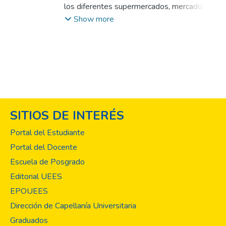
Sermeño Camacho, Karla Judith
los diferentes supermercados, mercados y
tienda de la ciudad de San Salvador. Los
Show more
análisis químicos de cuantificación de flúor
se realizaron en el Laboratorio de Control
de Calidad Físico-Químico de
Medicamentos, Cosméticos y Alimentos del
Centro de Investigación y Desarrollo en
Salud (CENSALUD), de la Universidad de
El Salvador.
SITIOS DE INTERÉS
Portal del Estudiante
Portal del Docente
Escuela de Posgrado
Editorial UEES
EPOUEES
Dirección de Capellanía Universitaria
Graduados