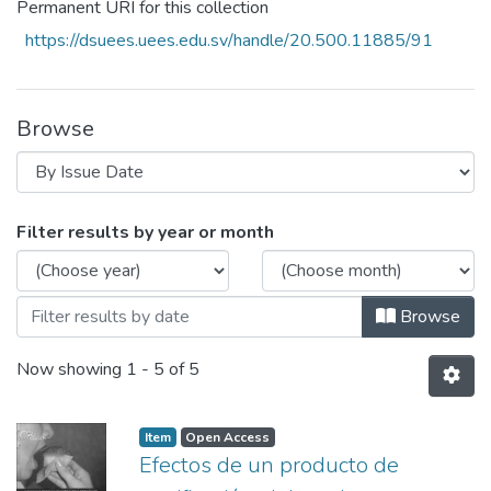
Permanent URI for this collection
https://dsuees.uees.edu.sv/handle/20.500.11885/91
Browse
Browsing Revista Crea Ciencia N°2 by Is
Filter results by year or month
Browse
Now showing
1 - 5 of 5
Item
Open Access
Efectos de un producto de