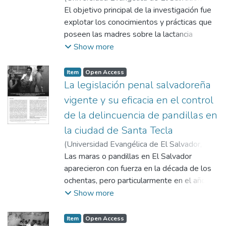
2004
El objetivo principal de la investigación fue
)
Alvarado Díaz, Sonia Elizabeth
;
Canales Aparicio, María Leonor
explotar los conocimientos y prácticas que
poseen las madres sobre la lactancia
materna exclusiva y el destete temprana en
Show more
menores de seis meses, que asistieron a la
Unidad de Salud San Rafael Obrajuelo
Item
Open Access
Departamento de la Paz de enero a julio
La legislación penal salvadoreña
2004.
vigente y su eficacia en el control
de la delincuencia de pandillas en
la ciudad de Santa Tecla
(
Universidad Evangélica de El Salvador,
2005
Las maras o pandillas en El Salvador
)
Ramírez Baños, Gerald Ford
;
Umanzor Guevara, Henry José
aparecieron con fuerza en la década de los
ochentas, pero particularmente en el año
2003 la ola criminal se manifestó en
Show more
crímenes atroces e inhumanos como
decapitaciones, violaciones,
Item
Open Access