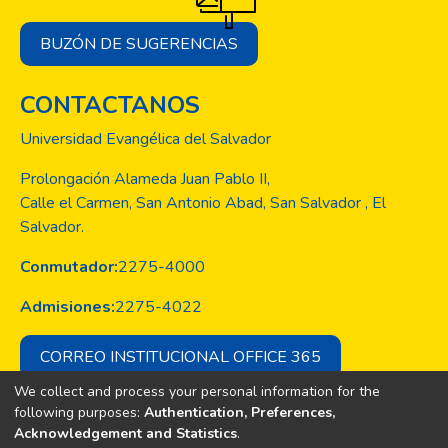
BUZÓN DE SUGERENCIAS
CONTACTANOS
Universidad Evangélica del Salvador
Prolongación Alameda Juan Pablo II,
Calle el Carmen, San Antonio Abad, San Salvador , El
Salvador.
Conmutador:
2275-4000
Admisiones:
2275-4022
CORREO INSTITUCIONAL OFFICE 365
We collect and process your personal information for the
following purposes:
Authentication, Preferences,
Acknowledgement and Statistics
.
Copyright © Todos los derechos son