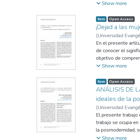
de la muerte a un se
Show more
o familias que han 
A causa de las medid
Item
Open Access
sanitaria exigió al 
¡Dejad a las muj
separación. En este 
(
Universidad Evangél
dolientes de su com
En el presente artíc
de conocer el signif
objetivo de comprend
lectura, que partien
Show more
lecturas tradicional
exclusión y marginac
Item
Open Access
otros. Desde una ap
ANÁLISIS DE LA 
las epístolas Pastor
ideales de la 
que la instrucción d
(
Universidad Evangél
debe tomarse en sen
El presente trabajo 
las épocas. Ni tampo
trabajo se ocupa en 
como otras funciones
la posmodernidad, su
individualista de la
Show more