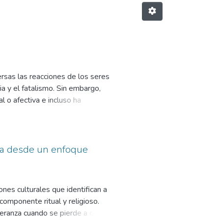
ersas las reacciones de los seres
a y el fatalismo. Sin embargo,
 o afectiva e incluso ha
ón, cuyos efectos han dañado a
ersonas diagnosticadas con COVID-
a desde un enfoque
nes culturales que identifican a
omponente ritual y religioso.
peranza cuando se pierde a causa