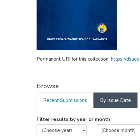
Permanent URI for this collection
https://dsue
Browse
Recent Submissions
By Issue Date
Browsing Revista Teología 
Filter results by year or month