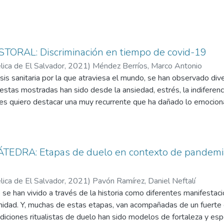
ORAL: Discriminación en tiempo de covid-19
ica de El Salvador,
2021
)
Méndez Berríos, Marco Antonio
sis sanitaria por la que atraviesa el mundo, se han observado div
tas mostradas han sido desde la ansiedad, estrés, la indiferenci
es quiero destacar una muy recurrente que ha dañado lo emocional
rse en maltrato físico de la persona: me refiero a la discriminaci
cendencia étnica, personal sanitario, adultos mayores y a las p
TEDRA: Etapas de duelo en contexto de pandemi
ica de El Salvador,
2021
)
Pavón Ramírez, Daniel Neftalí
se han vivido a través de la historia como diferentes manifestacio
idad. Y, muchas de estas etapas, van acompañadas de un fuerte c
iciones ritualistas de duelo han sido modelos de fortaleza y es