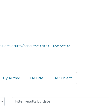
es.uees.edu.sv/handle/20.500.11885/502
By Author
By Title
By Subject
y Realidad "Fides Quaerens Intellec