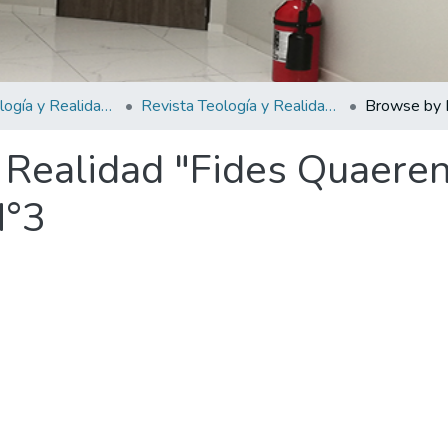
Revista Teología y Realidad "Fides Quaerens Intellectum" (La fe busca pensar)
Revista Teología y Realidad "Fides Quaerens Intellectum" (La fe busca pensar) N°3
Browse by 
 Realidad "Fides Quaeren
N°3