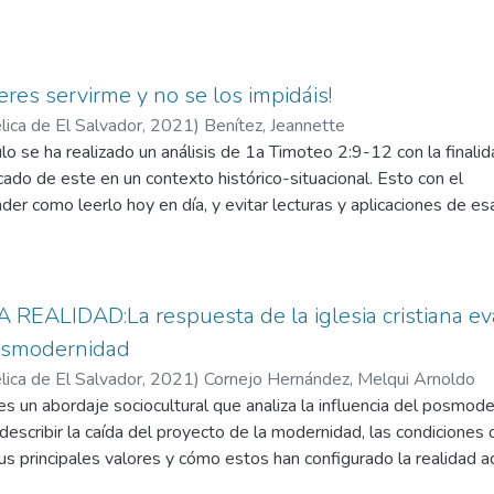
r querido, bajo esta perspectiva la pastoral debe cumplir un pap
perdido y siguen perdiendo a sus seres queridos a causa de la p
as decretadas como emergencia sanitaria de la Organización Mundi
mismo tiempo la modificación de las etapas de duelo en esta etapa
eres servirme y no se los impidáis!
sentido la Iglesia a través de la pastoral está enfrentando un de
ica de El Salvador,
2021
)
Benítez, Jeannette
unidad de fe y de la sociedad misma.
ulo se ha realizado un análisis de 1a Timoteo 2:9-12 con la finali
icado de este en un contexto histórico-situacional. Esto con el
er como leerlo hoy en día, y evitar lecturas y aplicaciones de es
do de una interpretación literal generan exclusión hacia el género
es y androcéntricas que se han hecho del texto bíblico han genera
ión de la mujer en diferentes ámbitos: eclesiales, instituciones e
roximación exegética al texto de 1a Timoteo 2:9-12 que tome en
REALIDAD:La respuesta de la iglesia cristiana eva
ales y el significado de ciertos términos alusivos al silencio de 
posmodernidad
ada responde a circunstancias particulares detrás de 1a y 2a de T
ica de El Salvador,
2021
)
Cornejo Hernández, Melqui Arnoldo
tido universal, es decir, como normativo para mujeres de todas
es un abordaje sociocultural que analiza la influencia del posmoder
co se debe impedir la apertura a la ordenación de mujeres al mini
describir la caída del proyecto de la modernidad, las condiciones 
 de liderazgo dentro de la iglesia salvadoreña.
s principales valores y cómo estos han configurado la realidad ac
 vida y un desapego del compromiso social, elementos que tienen e