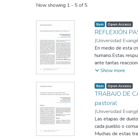
Now showing
1 - 5 of 5
Item
Open Access
REFLEXIÓN PAST
(
Universidad Evangél
En medio de esta cri
humano.Estas respues
ante tantas reaccion
alcanzado a converti
Show more
personas por su des
19.
Item
Open Access
TRABAJO DE CÁ
pastoral
(
Universidad Evangél
Las etapas de duelo 
cada pueblo o comun
Muchas de estas trad