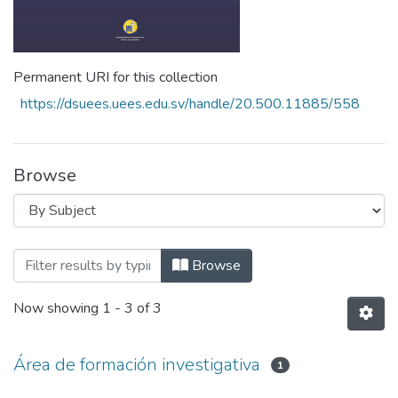
Permanent URI for this collection
https://dsuees.uees.edu.sv/handle/20.500.11885/558
Browse
Browsing Anuario de investigaciones de l
Browse
Now showing
1 - 3 of 3
Área de formación investigativa
1