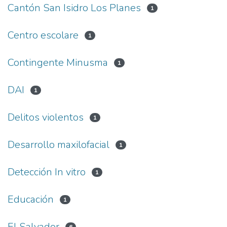
Cantón San Isidro Los Planes
1
Centro escolare
1
Contingente Minusma
1
DAI
1
Delitos violentos
1
Desarrollo maxilofacial
1
Detección In vitro
1
Educación
1
El Salvador