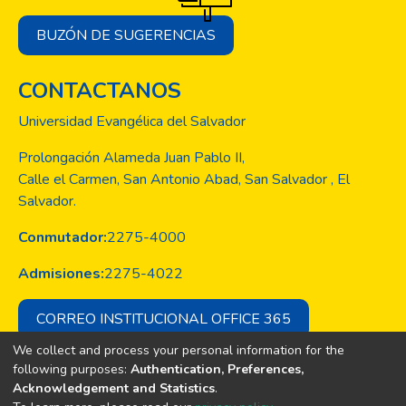
BUZÓN DE SUGERENCIAS
CONTACTANOS
Universidad Evangélica del Salvador
Prolongación Alameda Juan Pablo II,
Calle el Carmen, San Antonio Abad, San Salvador , El
Salvador.
Conmutador:
2275-4000
Admisiones:
2275-4022
CORREO INSTITUCIONAL OFFICE 365
We collect and process your personal information for the
following purposes:
Authentication, Preferences,
Acknowledgement and Statistics
.
Copyright © Todos los derechos son