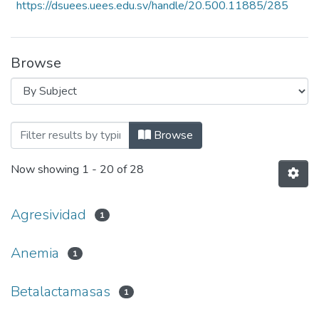
https://dsuees.uees.edu.sv/handle/20.500.11885/285
Browse
Browsing Anuario de Investigación Instit
Browse
Now showing
1 - 20 of 28
Agresividad
1
Anemia
1
Betalactamasas
1