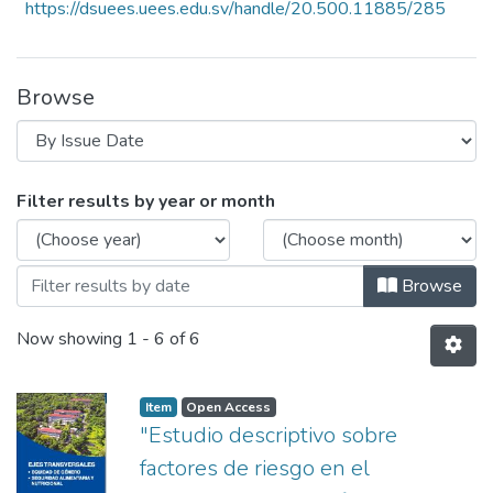
https://dsuees.uees.edu.sv/handle/20.500.11885/285
Browse
Browsing Anuario de Investigación Instit
Filter results by year or month
Browse
Now showing
1 - 6 of 6
Item
Open Access
"Estudio descriptivo sobre
factores de riesgo en el