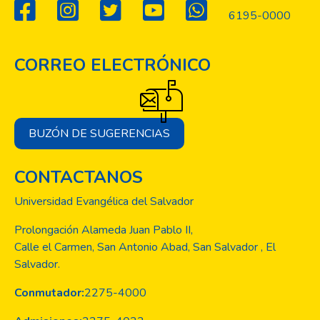
en este informe sintetiza las experiencias
6195-0000
expresadas, entendidas desde aristas
claves como: los factores que facilitan y que
obstaculizan el rol del DAI y la aceptación o
CORREO ELECTRÓNICO
rechazo a ciertas medidas del nuevo
modelo educativo. Temas como el trabajo
cooperativo, apoyo de los padres de familia,
materiales didácticos y el Aula de Apoyo
BUZÓN DE SUGERENCIAS
surgen como elementos claves para
entender el ambiente de desarrollo de DAI,
CONTACTANOS
los que son expuestos de manera concisa
en este escrito.
Universidad Evangélica del Salvador
Prolongación Alameda Juan Pablo II,
Calle el Carmen, San Antonio Abad, San Salvador , El
Salvador.
Conmutador:
2275-4000