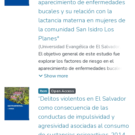
aparecimiento de enfermedades
bucales y su relación con la
lactancia materna en mujeres de
la comunidad San Isidro Los
Planes"
(
Universidad Evangélica de El Salvador,
2017-02
El objetivo general de este estudio fue
)
Rodríguez de Cáceres, Jossette
Arleen
explorar los factores de riesgo en el
;
Fuentes de Sermeño, Ruth
Elizabeth
aparecimiento de enfermedades bucales y
;
Arévalo de Roque, Yesenia
Guadalupe
su relación con la lactancia materna. El
Show more
Informe de Desarrollo Humano, El Salvador
2013, del Programa de las Naciones
Item
Open Access
Unidas para el desarrollo (PNUD) -en su
“Delitos violentos en El Salvador
propuesta del diseño de políticas públicas
como consecuencia de las
plantea la necesidad de intervenciones
conductas de impulsividad y
efectivas que aseguren el derecho de las
agresividad asociadas al consumo
personas aún antes de su nacimiento y la
garantí de condiciones de vida adecuadas
de sustancias psicoactivas, 2014-