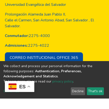
Universidad Evangélica del Salvador
Prolongación Alameda Juan Pablo II,
Calle el Carmen, San Antonio Abad, San Salvador , El
Salvador.
Conmutador:
2275-4000
Admisiones:
2275-4022
CORREO INSTITUCIONAL OFFICE 365
We collect and process your personal information for the
following purposes:
Authentication, Preferences,
Acknowledgement and Statistics
.
Copyright © Todos los derechos son
To learn more, please read our
privacy policy
.
de la Universidad Evangélica de El
ES
Salvador
Customize
Decline
That's ok