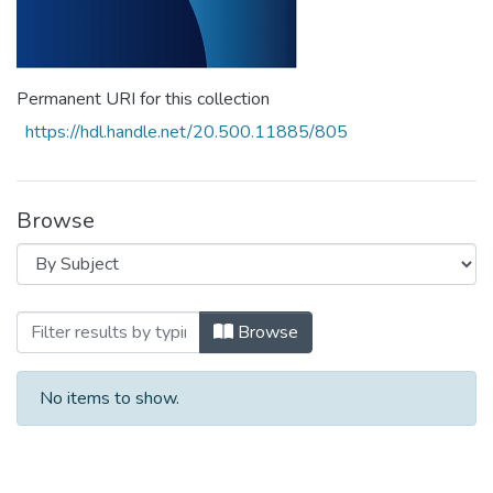
Permanent URI for this collection
https://hdl.handle.net/20.500.11885/805
Browse
Browsing Anurio de Vinculación Social de
Browse
No items to show.