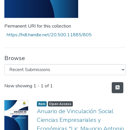
Permanent URI for this collection
https://hdl.handle.net/20.500.11885/805
Browse
Recent Submissions
Now showing
1 - 1 of 1
Item
Open Access
Anuario de Vinculación Social
Ciencias Empresariales y
Económicas "Lic. Mauricio Antonio