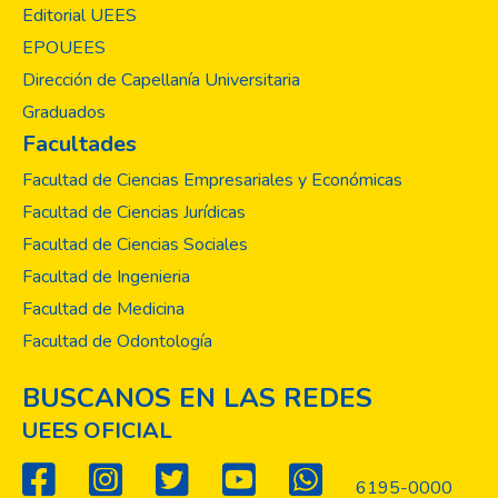
fomentar la cultura emprendedora mediante
Editorial UEES
un enfoque innovador que articula
EPOUEES
investigación, desarrollo y acompañamiento
Dirección de Capellanía Universitaria
al emprendimiento. En este marco, se
Graduados
desarrollaron reuniones con actores clave
Facultades
del ecosistema emprendedor, así como
procesos de fortalecimiento de capacitación
Facultad de Ciencias Empresariales y Económicas
y asesoría dirigidos a diversos grupos de
Facultad de Ciencias Jurídicas
interés.
Facultad de Ciencias Sociales
Facultad de Ingenieria
Facultad de Medicina
Facultad de Odontología
BUSCANOS EN LAS REDES
UEES OFICIAL
6195-0000