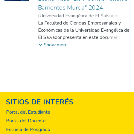
Barrientos Murcia" 2024
(
Universidad Evangélica de El Salvador,
2024
La Facultad de Ciencias Empresariales y
)
Facultad de Ciencias Empresariales y
Económicas "Lic. Mauricio Antonio
Económicas de la Universidad Evangélica de
Barrientos Murcia"
El Salvador presenta en este documento un
breve recorrido por las principales acciones
Show more
y proyectos impulsados durante el año
2024 como parte de su compromiso con la
vinculación social. Esta labor constituye un
pilar fundamental de nuestra institución, al
permitirnos poner en práctica nuestros
valores y contribuir de manera significativa
al desarrollo y bienestar de las
SITIOS DE INTERÉS
comunidades atendidas. Entre los
proyectos más relevantes ejecutados
Portal del Estudiante
durante el periodo se destaca el Centro de
Portal del Docente
Emprendimiento para la Micro y Pequeña
Escuela de Posgrado
Empresa (CEMYPE), cuyo propósito es