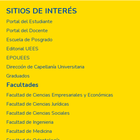
su aval de ser incluidos en el estudio a
SITIOS DE INTERÉS
través de la firma de consentimiento
informado. La metodología utilizada para el
Portal del Estudiante
procesamiento de las muestras incluyó la
Portal del Docente
preparación húmeda con solución salina
Escuela de Posgrado
normal y lugol, que se conoce como examen
directo al fresco de la muestra de heces.
Editorial UEES
Se observó cada preparación al microscopio
EPOUEES
de luz, utilizando los objetivos 10X y 40X,
Dirección de Capellanía Universitaria
en busca de parásitos tanto en formas
Graduados
adultas como quistes o huevos.
Facultades
Adicionalmente se realizó el concentrado de
Ritchie con éter y formalina, lo que permite
Facultad de Ciencias Empresariales y Económicas
separar, grasas y detritos, para poder
Facultad de Ciencias Jurídicas
observar el sedimento. Se analizaron 45
Facultad de Ciencias Sociales
muestras de heces, de las cuales se
Facultad de Ingenieria
encontraron 18 positivas a diferentes
parásitos. El parásito más frecuentemente
Facultad de Medicina
encontrado, fue Blastocystis hominis. Cabe