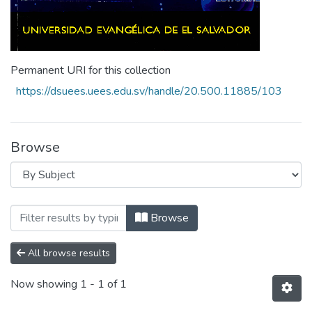
Permanent URI for this collection
https://dsuees.uees.edu.sv/handle/20.500.11885/103
Browse
Browsing Revista Crea Cienca Vol.9 N°1 b
Browse
All browse results
Now showing
1 - 1 of 1