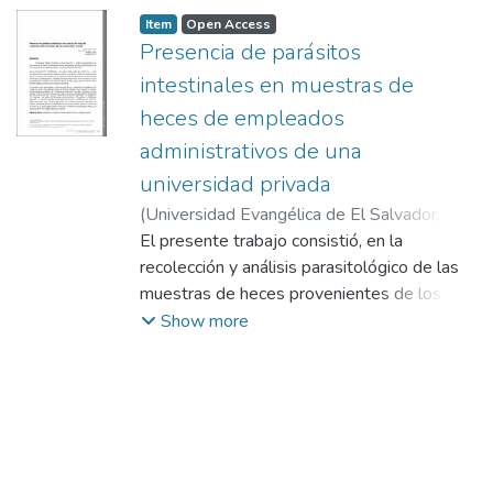
Item
Open Access
Presencia de parásitos
intestinales en muestras de
heces de empleados
administrativos de una
universidad privada
(
Universidad Evangélica de El Salvador,
2014-06
El presente trabajo consistió, en la
)
Avelar, Verónica María
;
Santos
Herrera, René Guillermo
recolección y análisis parasitológico de las
muestras de heces provenientes de los
empleados del área administrativa de una
Show more
universidad privada durante el mes de
septiembre del 2013.
Las muestras fueron identificadas por edad,
fecha, lugar de residencia y área de trabajo
al que pertenece cada uno de los
empleados. Todos los participantes dieron