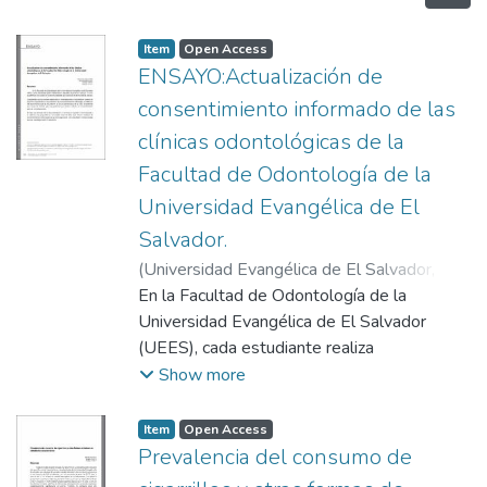
Item
Open Access
ENSAYO:Actualización de
consentimiento informado de las
clínicas odontológicas de la
Facultad de Odontología de la
Universidad Evangélica de El
Salvador.
(
Universidad Evangélica de El Salvador,
2014-06
En la Facultad de Odontología de la
)
Castro de Díaz, Carmen Elisa
;
Grijalva, Sandra Elizabeth
Universidad Evangélica de El Salvador
(UEES), cada estudiante realiza
tratamientos dentales durante los últimos 5
Show more
ciclos académicos, los cuales se hacen en
pacientes que solicitan el servicio de las
Item
Open Access
clínicas.
Prevalencia del consumo de
Cumpliendo con las normas nacionales e