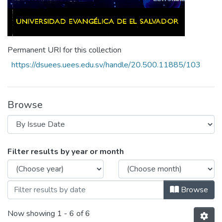
Permanent URI for this collection
https://dsuees.uees.edu.sv/handle/20.500.11885/103
Browse
Browsing Revista Crea Cienca Vol.9 N°1 
Filter results by year or month
Browse
Now showing
1 - 6 of 6