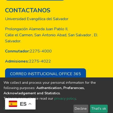
CONTACTANOS
Universidad Evangélica del Salvador
Prolongación Alameda Juan Pablo II,
Calle el Carmen, San Antonio Abad, San Salvador , El
Salvador.
Conmutador:
2275-4000
Admisiones:
2275-4022
CORREO INSTITUCIONAL OFFICE 365
We collect and process your personal information for the
following purposes:
Authentication, Preferences,
Acknowledgement and Statistics
.
Copyright © Todos los derechos son
To learn more, please read our
privacy policy
.
de la Universidad Evangélica de El
ES
Salvador
Customize
Decline
That's ok