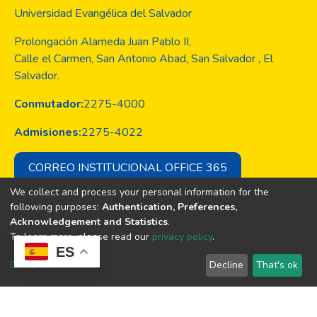
Universidad Evangélica del Salvador
Prolongación Alameda Juan Pablo II,
Calle el Carmen, San Antonio Abad, San Salvador , El
Salvador.
Conmutador:
2275-4000
Admisiones:
2275-4022
CORREO INSTITUCIONAL OFFICE 365
We collect and process your personal information for the
following purposes:
Authentication, Preferences,
Acknowledgement and Statistics
.
Copyright © Todos los derechos son
To learn more, please read our
privacy policy
.
de la Universidad Evangélica de El
ES
Salvador
Customize
Decline
That's ok