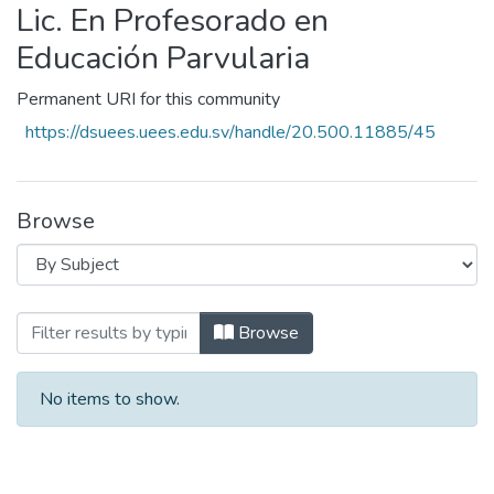
Lic. En Profesorado en
Educación Parvularia
Permanent URI for this community
https://dsuees.uees.edu.sv/handle/20.500.11885/45
Browse
Browsing Lic. En Profesorado en Educaci
Browse
No items to show.