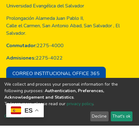
Universidad Evangélica del Salvador
Prolongación Alameda Juan Pablo II,
Calle el Carmen, San Antonio Abad, San Salvador , El
Salvador.
Conmutador:
2275-4000
Admisiones:
2275-4022
CORREO INSTITUCIONAL OFFICE 365
We collect and process your personal information for the
following purposes:
Authentication, Preferences,
Acknowledgement and Statistics
.
Copyright © Todos los derechos son
To learn more, please read our
privacy policy
.
de la Universidad Evangélica de El
ES
Salvador
Customize
Decline
That's ok