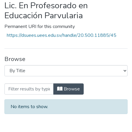
Lic. En Profesorado en
Educación Parvularia
Permanent URI for this community
https://dsuees.uees.edu.sv/handle/20.500.11885/45
Browse
Browsing Lic. En Profesorado en Educació
Browse
No items to show.