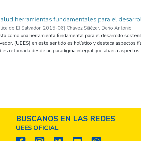
alud herramientas fundamentales para el desarrol
ica de El Salvador,
2015-06
)
Chávez Siliézar, Darío Antonio
sta como una herramienta fundamental para el desarrollo sosteni
vador, (UEES) en este sentido es holístico y destaca aspectos fís
lud es retomada desde un paradigma integral que abarca aspectos 
 y rehabilitación de la enfermedad. El desarrollo se logra fomenta
ndo “el derecho y la disposición de participar en una comunidad, a
siva, democrática, pacífica y responsable, para maximizar el bienes
ortantes para los países en desarrollo es una mayor valorización
BUSCANOS EN LAS REDES
UEES OFICIAL