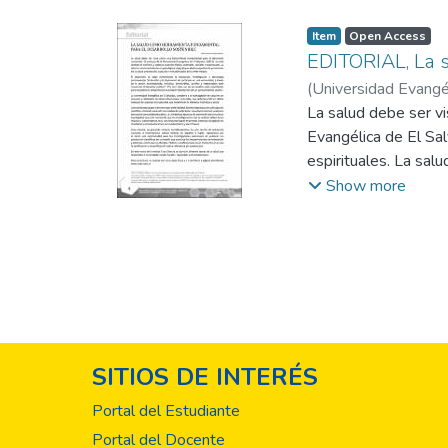
Item
Open Access
EDITORIAL, La s
(
Universidad Evangél
La salud debe ser vi
Evangélica de El Sal
espirituales. La sa
prevención, curación
Show more
tecnología, promovie
autorregulada, inclu
los desafíos más imp
SITIOS DE INTERÉS
Portal del Estudiante
Portal del Docente