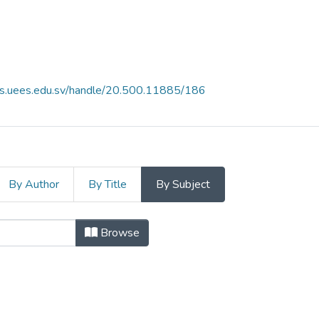
es.uees.edu.sv/handle/20.500.11885/186
By Author
By Title
By Subject
cia Vol. 9, N° 2 by Subject "Herram
Browse