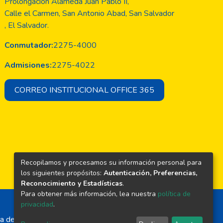
Prolongación Alameda Juan Pablo II,
Calle el Carmen, San Antonio Abad, San Salvador
, El Salvador.
Conmutador:
2275-4000
Admisiones:
2275-4022
CORREO INSTITUCIONAL OFFICE 365
Recopilamos y procesamos su información personal para
los siguientes propósitos:
Autenticación, Preferencias,
Reconocimiento y Estadísticas
.
Para obtener más información, lea nuestra
política de
privacidad
.
a de El Salvador