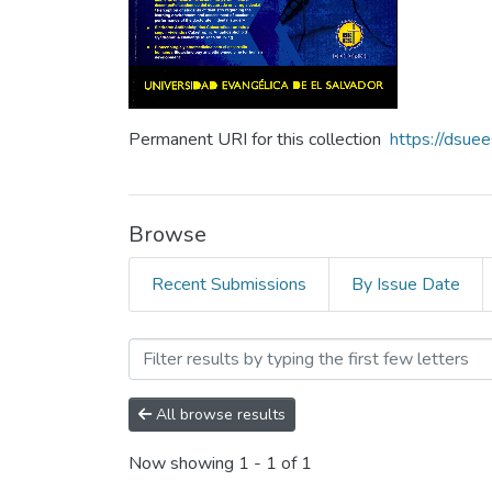
Permanent URI for this collection
https://dsue
Browse
Recent Submissions
By Issue Date
Browsing Revista Crea Cien
All browse results
Now showing
1 - 1 of 1