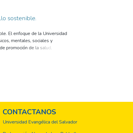
lo sostenible.
ble. El enfoque de la Universidad
icos, mentales, sociales y
de promoción de la salud,
ndo la educación, investigación y
 través de la acción
tar público”.2 Por otro lado uno de
 de sus conocimientos locales.
CONTACTANOS
Universidad Evangélica del Salvador