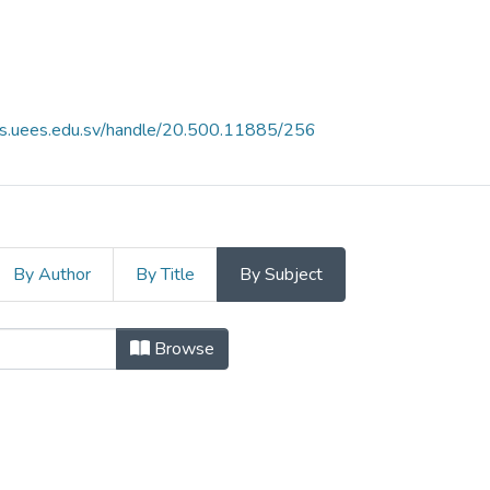
es.uees.edu.sv/handle/20.500.11885/256
By Author
By Title
By Subject
 Cultura y Sociedad Vol. 3 N°.2 by 
Browse