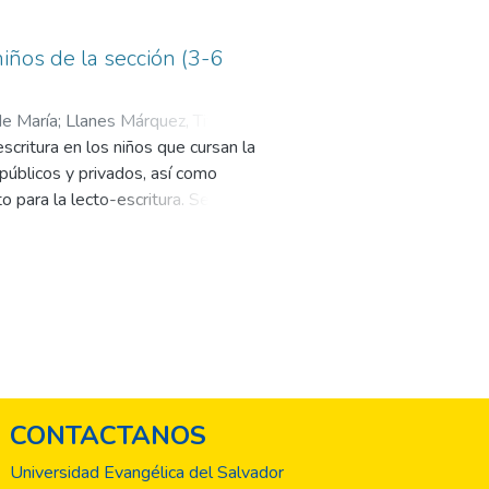
niños de la sección (3-6
e María
;
Llanes Márquez, Tito
scritura en los niños que cursan la
públicos y privados, así como
 para la lecto-escritura. Se
n que las prácticas metodológicas
 influye de manera negativa, ya
ando las áreas psicomotoras,
ducativas investigadas, solo 2
 del 28%) y las demás se quedan en
an aplicando la lectura a los
 un obstáculo en un futuro cercano
CONTACTANOS
Universidad Evangélica del Salvador