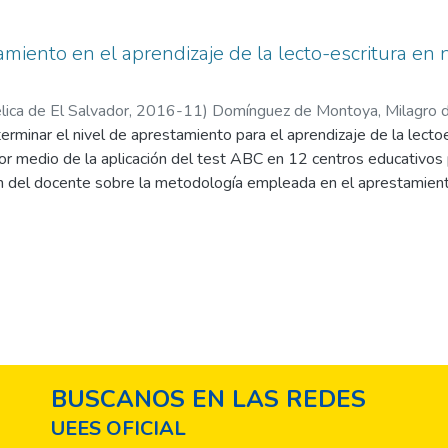
miento en el aprendizaje de la lecto-escritura en 
ica de El Salvador,
2016-11
)
Domínguez de Montoya, Milagro d
erminar el nivel de aprestamiento para el aprendizaje de la lectoe
or medio de la aplicación del test ABC en 12 centros educativos 
n del docente sobre la metodología empleada en el aprestamiento
os y niñas y con 12 maestras. Los hallazgos más relevantes fuero
estras en el aprendizaje de la lectoescritura en sus estudiantes
siguen aplicando los métodos sintéticos (tradicionales), descuid
uaje. Por lo tanto, se puede concluir que de las 12 instituciones e
ron a obtener un porcentaje alto (con un déficit de aprendizaje
un déficit de aprendizaje del 48%). Esto indica que aunque ya teng
an varias deficiencias en sus destrezas adquiridas, llegando a ser
ena comprensión lectora.
BUSCANOS EN LAS REDES
UEES OFICIAL