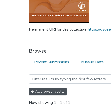
Permanent URI for this collection
https://dsue
Browse
Recent Submissions
By Issue Date
Browsing Revista, Ciencia,
All browse results
Now showing
1 - 1 of 1