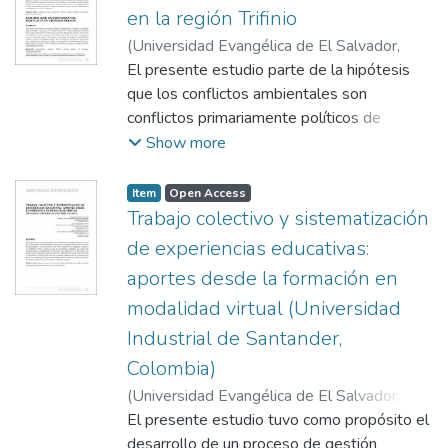
en la región Trifinio
(
Universidad Evangélica de El Salvador,
2016-09
El presente estudio parte de la hipótesis
)
Veneziani, Marcella
que los conflictos ambientales son
conflictos primariamente políticos de
desigual distribución de poder,
Show more
particularmente entre los sexos. En este
contexto, tres son los objetivos que han
Item
Open Access
dirigido la investigación que se presenta. El
Trabajo colectivo y sistematización
primero es conocer los principales
de experiencias educativas:
problemas y conflictos ambientales y de
aportes desde la formación en
manejo del agua entre hombres y mujeres
modalidad virtual (Universidad
en el área en consideración. El segundo es
analizar el impacto de la conflictividad
Industrial de Santander,
ambiental en las mujeres de la Región
Colombia)
Trifinio. El tercer objetivo es generar
(
Universidad Evangélica de El Salvador,
información que contribuya a la incorporación
2016-10
El presente estudio tuvo como propósito el
)
Barbosa-Chacón, Jorge Winston
;
del enfoque de género en la gestión y
Barbosa Herrera, Juan Carlos
desarrollo de un proceso de gestión
;
Villamizar