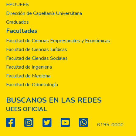
analizar cómo las familias educan a sus hijos.
EPOUEES
Ambas posturas se resumirían en una
Dirección de Capellanía Universitaria
llamado colectivo: ¡Hay que recuperar los
Graduados
valores desde la familia! Una tercera
Facultades
postura podría sugerir que el vínculo social
está configurado y materializado en el
Facultad de Ciencias Empresariales y Económicas
funcionamiento de las instituciones sociales:
Facultad de Ciencias Jurídicas
estas serían las garantes de un adecuado
Facultad de Ciencias Sociales
vínculo entre las personas, por lo que habría
Facultad de Ingenieria
que analizar críticamente cómo están
funcionando las instituciones destinadas al
Facultad de Medicina
cuido del vínculo social.
Facultad de Odontología
BUSCANOS EN LAS REDES
UEES OFICIAL
6195-0000