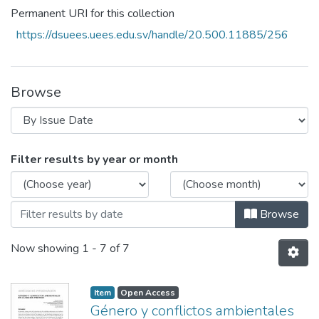
Permanent URI for this collection
https://dsuees.uees.edu.sv/handle/20.500.11885/256
Browse
Browsing Revista, Ciencia, Cultura y Soci
Filter results by year or month
Browse
Now showing
1 - 7 of 7
Item
Open Access
Género y conflictos ambientales