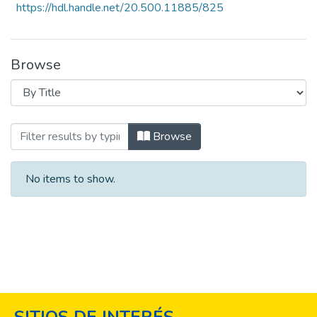
https://hdl.handle.net/20.500.11885/825
Browse
Browsing Guía de Citación de contenidos
Browse
No items to show.