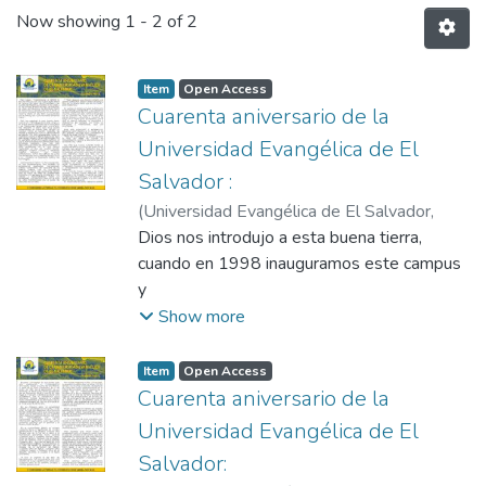
Now showing
1 - 2 of 2
Item
Open Access
Cuarenta aniversario de la
Universidad Evangélica de El
Salvador :
(
Universidad Evangélica de El Salvador,
2021-06-23
Dios nos introdujo a esta buena tierra,
)
Vigil, Carlos H.
cuando en 1998 inauguramos este campus
y
en el que hemos disfrutado de la naturaleza
Show more
y de condiciones ideales para un campus.
Segunda Parte
Item
Open Access
Cuarenta aniversario de la
Universidad Evangélica de El
Salvador: