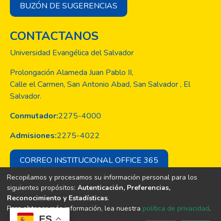
BUZÓN DE SUGERENCIAS
CONTACTANOS
Universidad Evangélica del Salvador
Prolongación Alameda Juan Pablo II,
Calle el Carmen, San Antonio Abad, San Salvador , El
Salvador.
Conmutador:
2275-4000
Admisiones:
2275-4022
CORREO INSTITUCIONAL OFFICE 365
Recopilamos y procesamos su información personal para los
siguientes propósitos:
Autenticación, Preferencias,
Reconocimiento y Estadísticas
.
Copyright © Todos los derechos son
Para obtener más información, lea nuestra
política de privacidad
.
de la Universidad Evangélica de El
ES