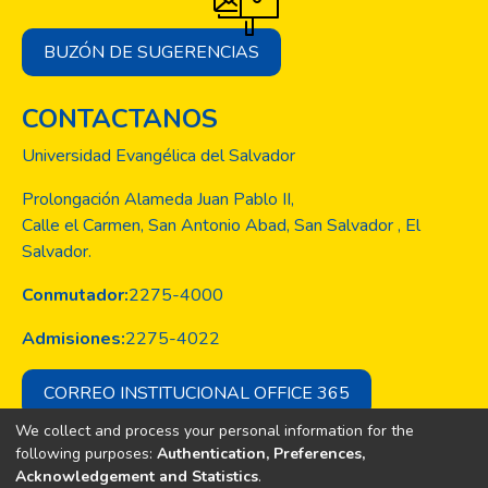
BUZÓN DE SUGERENCIAS
CONTACTANOS
Universidad Evangélica del Salvador
Prolongación Alameda Juan Pablo II,
Calle el Carmen, San Antonio Abad, San Salvador , El
Salvador.
Conmutador:
2275-4000
Admisiones:
2275-4022
CORREO INSTITUCIONAL OFFICE 365
We collect and process your personal information for the
following purposes:
Authentication, Preferences,
Acknowledgement and Statistics
.
Copyright © Todos los derechos son