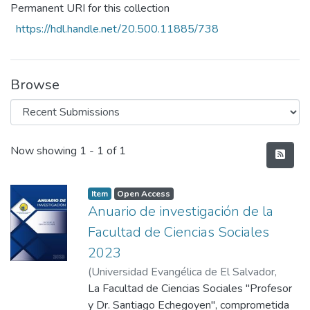
Permanent URI for this collection
https://hdl.handle.net/20.500.11885/738
Browse
Recent Submissions
Now showing
1 - 1 of 1
Item
Open Access
Anuario de investigación de la
Facultad de Ciencias Sociales
2023
(
Universidad Evangélica de El Salvador,
2023
La Facultad de Ciencias Sociales "Profesor
)
Facultad de Ciencias Sociales
y Dr. Santiago Echegoyen", comprometida