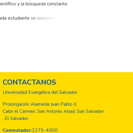
ientífico y la búsqueda constante
cada estudiante se convierte en un
 este anuario, hemos recopilado
 disciplinas de Medicina y
iantes han aportado a sus proyectos
piración y conocimiento para todos
arse en el mundo de la
ejora de la salud y el bienestar de
 nuestros profesores por su guía y
CONTACTANOS
acultad. Juntos estamos
Universidad Evangélica del Salvador
Prolongación Alameda Juan Pablo II,
Calle el Carmen, San Antonio Abad, San Salvador
, El Salvador.
Conmutador:
2275-4000