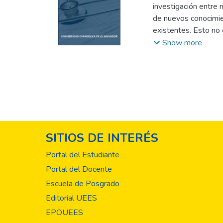
investigación entre 
de nuevos conocimien
existentes. Esto no 
agente de cambio, c
Show more
resúmenes de investi
Nutrición y Dietétic
un reflejo del arduo
de investigación. E
los miembros de nue
investigación cientí
la sociedad en su co
SITIOS DE INTERÉS
mentoría, y a todos 
construyendo un fut
Portal del Estudiante
Portal del Docente
Escuela de Posgrado
Editorial UEES
EPOUEES