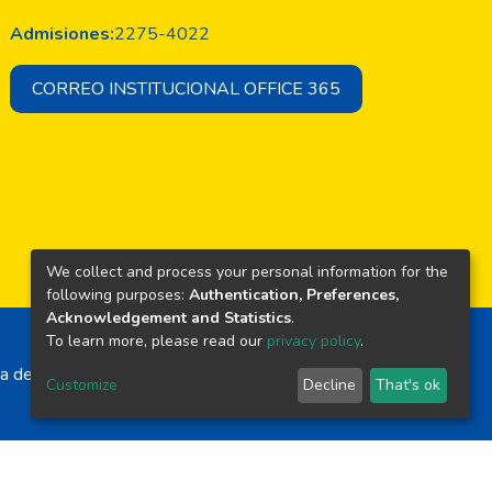
Admisiones:
2275-4022
CORREO INSTITUCIONAL OFFICE 365
We collect and process your personal information for the
following purposes:
Authentication, Preferences,
Acknowledgement and Statistics
.
To learn more, please read our
privacy policy
.
a de El Salvador
Customize
Decline
That's ok