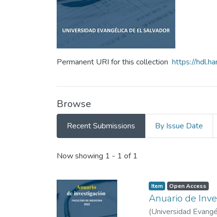
Permanent URI for this collection
https://hdl.
Browse
Recent Submissions
By Issue Date
Recent Submissions
Now showing
1 - 1 of 1
Item
Open Access
Anuario de Inve
(
Universidad Evangél