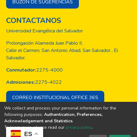
BUZÓN DE SUGERENCIAS
CONTACTANOS
Universidad Evangélica del Salvador
Prolongación Alameda Juan Pablo II,
Calle el Carmen, San Antonio Abad, San Salvador , El
Salvador.
Conmutador:
2275-4000
Admisiones:
2275-4022
CORREO INSTITUCIONAL OFFICE 365
We collect and process your personal information for the
following purposes:
Authentication, Preferences,
Acknowledgement and Statistics
.
Copyright © Todos los derechos son
To learn more, please read our
privacy policy
.
de la Universidad Evangélica de El
ES