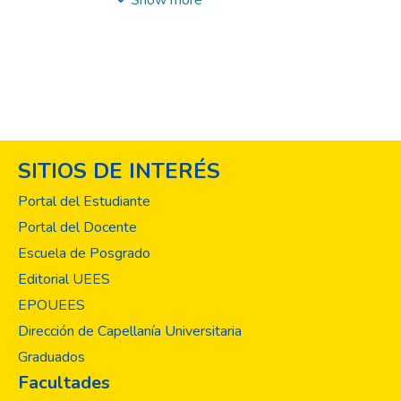
Show more
reciente de El Salvador; trae a colación la
trama, las confabulaciones, las
conspiraciones y demás artilugios utilizados
por la clase política salvadoreña, unos para
desdeñar a los que sustentaban el poder, y
otros para legitimar sus acciones y luego
llegar y mantenerse en el poder. La
SITIOS DE INTERÉS
considero de obligado conocimiento para la
sociedad actual.
Portal del Estudiante
Portal del Docente
Es principal el papel que juega la
Escuela de Posgrado
investigación y la difusión de sus resultados
por parte de los centros de investigación de
Editorial UEES
las Instituciones de Educación Superior; es
EPOUEES
por ello loable el trabajo de la Universidad
Dirección de Capellanía Universitaria
Evangélica de El Salvador (UEES) en lanzar
Graduados
a la sociedad y a la academia este magnífico
Facultades
trabajo que nos presenta el colega Roberto