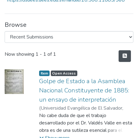
https://dsuees.uees.edu.sv/handle/20.500.11885/568
Browse
Recent Submissions
Now showing
1 - 1 of 1
Item
Open Access
Golpe de Estado a la Asamblea
Nacional Constituyente de 1885:
un ensayo de interpretación
(
Universidad Evangélica de El Salvador,
2020-04
No cabe duda de que el trabajo
)
Valdés Valle, Roberto
desarrollado por el Dr. Valdés Valle en esta
obra es de una sutileza esencial para el
discernimiento y acierto de la historia