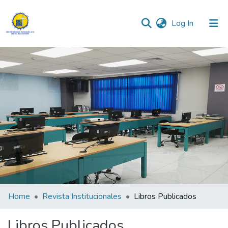
(current)
Log In
Communities & Collections
All of DSpace
Statistics
Home
Revista Institucionales
Libros Publicados
Libros Publicados