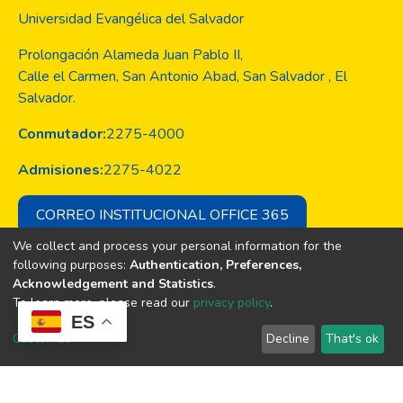
Universidad Evangélica del Salvador
Prolongación Alameda Juan Pablo II,
Calle el Carmen, San Antonio Abad, San Salvador , El
Salvador.
Conmutador:
2275-4000
Admisiones:
2275-4022
CORREO INSTITUCIONAL OFFICE 365
We collect and process your personal information for the
following purposes:
Authentication, Preferences,
Acknowledgement and Statistics
.
Copyright © Todos los derechos son
To learn more, please read our
privacy policy
.
de la Universidad Evangélica de El
ES
Salvador
Customize
Decline
That's ok