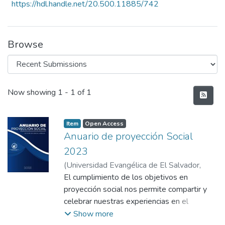
https://hdl.handle.net/20.500.11885/742
Browse
Recent Submissions
Now showing
1 - 1 of 1
Item
Open Access
Anuario de proyección Social
2023
(
Universidad Evangélica de El Salvador,
2023
El cumplimiento de los objetivos en
)
Faculada de Ciencia Jurídicas
proyección social nos permite compartir y
celebrar nuestras experiencias en el
quehacer de las Ciencias Jurídicas y del
Show more