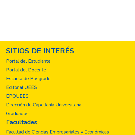
empoderamiento de los derechos humanos
como base fundamental sobre la cual se
construye. En su contenido encontrarán
relatos que hablan del poder transformador
de la educación y la responsabilidad social;
por ello hemos documentado cada proyecto
y cada acción registrada en este anuario,
SITIOS DE INTERÉS
como prueba del compromiso colectivo de ir
más allá de las aulas y llevar el
Portal del Estudiante
conocimiento a la práctica, en pro de las
Portal del Docente
sociedades con más necesidad. La
Escuela de Posgrado
proyección social y sus cátedras han
alcanzado a satisfacer necesidades en las
Editorial UEES
comunidades con nuestra ayuda y el
EPOUEES
involucramiento de Docentes y Estudiantes
Dirección de Capellanía Universitaria
de Derecho, trabajando conjuntamente con
Graduados
organizaciones locales e identificando
Facultades
necesidades para el diseño de estrategias,
con el objeto de hacer valer la justicia". en
Facultad de Ciencias Empresariales y Económicas