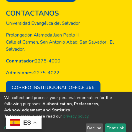
CONTACTANOS
Universidad Evangélica del Salvador
Prolongación Alameda Juan Pablo II,
Calle el Carmen, San Antonio Abad, San Salvador , El
Salvador.
Conmutador:
2275-4000
Admisiones:
2275-4022
CORREO INSTITUCIONAL OFFICE 365
We collect and process your personal information for the
following purposes:
Authentication, Preferences,
Acknowledgement and Statistics
.
Copyright © Todos los derechos son
To learn more, please read our
privacy policy
.
de la Universidad Evangélica de El
ES
Salvador
Customize
Decline
That's ok