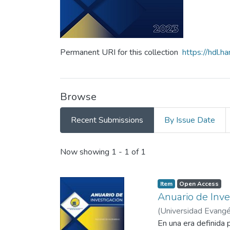
Permanent URI for this collection
https://hdl.
Browse
Recent Submissions
By Issue Date
Recent Submissions
Now showing
1 - 1 of 1
Item
Open Access
Anuario de Inve
(
Universidad Evangél
En una era definida 