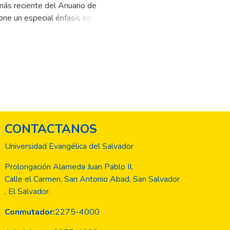
más reciente del Anuario de
pone un especial énfasis en
n la excelencia educativa y la
s teóricos a soluciones prácticas
ón rigurosa de investigaciones
a lente de la innovación. Cada
tividad que son emblemáticas de
mbién sirve de foro para estimular
eas del conocimiento. Con la
nzada
CONTACTANOS
r significativamente al desarrollo
onio de nuestros logros actuales,
Universidad Evangélica del Salvador
iqueciendo nuestra comprensión del
Prolongación Alameda Juan Pablo II,
Calle el Carmen, San Antonio Abad, San Salvador
, El Salvador.
Conmutador:
2275-4000