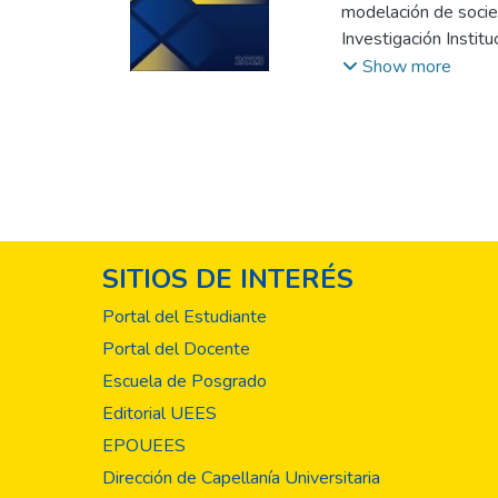
modelación de socie
Investigación Institu
proyectos de innovac
Show more
investigación meticu
que aborden desafío
realizadas por docen
contribución aquí in
nuestra institución.
el intercambio inter
publicación de este 
SITIOS DE INTERÉS
y la enseñanza de al
académico y bienest
Portal del Estudiante
sino también un impu
Portal del Docente
mundo a través dé la
Escuela de Posgrado
Editorial UEES
EPOUEES
Dirección de Capellanía Universitaria