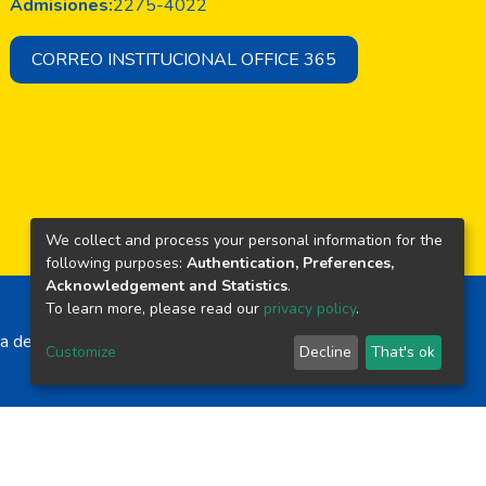
Admisiones:
2275-4022
CORREO INSTITUCIONAL OFFICE 365
We collect and process your personal information for the
following purposes:
Authentication, Preferences,
Acknowledgement and Statistics
.
To learn more, please read our
privacy policy
.
a de El Salvador
Customize
Decline
That's ok