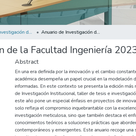
Anuario de Investigación de la Facultad de Ingeniería 2023
Anuario de Investigación de la Facultad Ingeniería 2023
n de la Facultad Ingeniería 202
Abstract
En una era definida por la innovación y el cambio constante
académica desempeña un papel crucial en la modelación 
informadas. En este contexto se presenta la edición más 
de Investigación Institucional, taller de tesis e investigac
este año pone un especial énfasis en proyectos de innova
solo refleja el compromiso inquebrantable con la excelenc
investigación meticulosa, sino que también destaca el enf
conocimientos teóricos a soluciones prácticas que aborde
contemporáneos y emergentes. Este anuario recoge una s