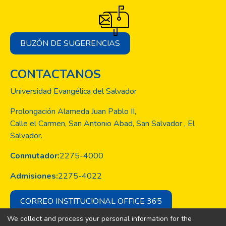
como parte de las acciones de difusión de
importantes proyectos académicos
vinculados con la sociedad salvadoreña,
BUZÓN DE SUGERENCIAS
diseñadas por nuestros egresados y
asesorados por expertos que conforman
CONTACTANOS
nuestra planta docente.
Universidad Evangélica del Salvador
Prolongación Alameda Juan Pablo II,
Calle el Carmen, San Antonio Abad, San Salvador , El
Salvador.
Conmutador:
2275-4000
Admisiones:
2275-4022
CORREO INSTITUCIONAL OFFICE 365
We collect and process your personal information for the