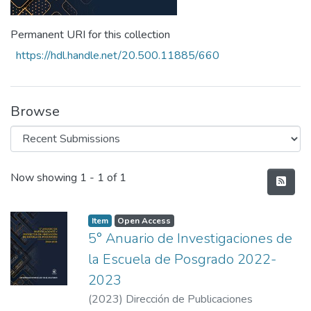
Permanent URI for this collection
https://hdl.handle.net/20.500.11885/660
Browse
Recent Submissions
Now showing
1 - 1 of 1
Item
Open Access
5° Anuario de Investigaciones de
la Escuela de Posgrado 2022-
2023
(
2023
)
Dirección de Publicaciones