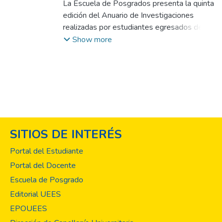
La Escuela de Posgrados presenta la quinta
edición del Anuario de Investigaciones
realizadas por estudiantes egresados de
maestrías, quienes en el periodo de junio
Show more
2022 a julio 2023 han concluido los
proyectos de innovación organizacional,
monografías en ciencias jurídicas y
proyectos de investigación en ciencias de la
salud y sociales, siendo un total de 50
proyectos. Las temáticas que se compilan
en esta entrega reflejan la vivencia de los
SITIOS DE INTERÉS
participantes en sus áreas de especialidad
sobre la realidad nacional y las diferentes
Portal del Estudiante
problemáticas que enfrentan
Portal del Docente
en sus áreas de trabajo, por lo que a fin de
Escuela de Posgrado
aportar soluciones adaptadas al contexto
nacional, han diseñado y ejecutado
Editorial UEES
proyectos de investigación o innovación
EPOUEES
―de forma grupal o individual― que son