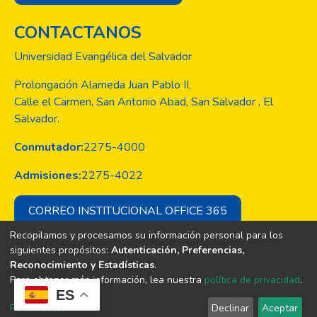
CONTACTANOS
Universidad Evangélica del Salvador
Prolongación Alameda Juan Pablo II,
Calle el Carmen, San Antonio Abad, San Salvador , El
Salvador.
Conmutador:
2275-4000
Admisiones:
2275-4022
CORREO INSTITUCIONAL OFFICE 365
Recopilamos y procesamos su información personal para los
siguientes propósitos:
Autenticación, Preferencias,
Reconocimiento y Estadísticas
.
Copyright © Todos los derechos son
Para obtener más información, lea nuestra
política de privacidad
.
de la Universidad Evangélica de El
ES
Salvador
Personalizar
Declinar
Aceptar