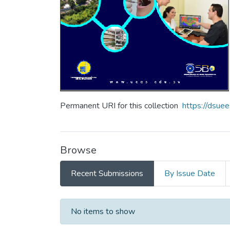
Permanent URI for this collection
https://dsue
Browse
Recent Submissions
By Issue Date
Recent Submissions
No items to show