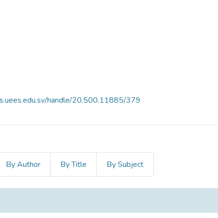
es.uees.edu.sv/handle/20.500.11885/379
By Author
By Title
By Subject