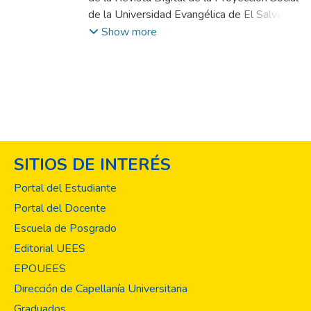
de la Universidad Evangélica de El Salvador,
una deuda pendiente con la comunidad
Show more
educativa y con la sociedad en general;
sobre todo, porque somos conscientes que
así como la docencia y la investigación esta
función sustantiva debe estar siempre
presente en el debate
relacionado con su contribución a la
transformación social; considerando su
SITIOS DE INTERÉS
claridad conceptual y metodológica;
traducido esto en programas y proyectos
Portal del Estudiante
que incidan en la calidad de vida de las
Portal del Docente
personas, en el desarrollo territorial y
Escuela de Posgrado
contribuya al alcance de los Objetivos de
Desarrollo Sostenible (ODS) de la Agenda
Editorial UEES
2030 de las Naciones Unidas. Por esto, la
EPOUEES
necesidad de disponer de un espacio de
Dirección de Capellanía Universitaria
divulgación de temáticas estratégicas y de
Graduados