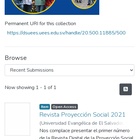
Permanent URI for this collection
https://dsuees.uees.edu.sv/handle/20.500.11885/500
Browse
Recent Submissions
Now showing
1 - 1 of 1
Item
Open Access
Revista Proyección Social 2021
(
Universidad Evangélica de El Salvador,
2021-11
Nos complace presentar el primer número
)
Vicerrectoría de Investigación y
Proyección Social
de la Revista Digital de la Proyección Social