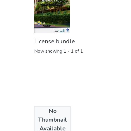
License bundle
Now showing
1 - 1 of 1
No
Collections
Thumbnail
Anuario N° 3
Available