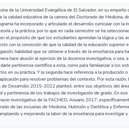
cina de la Universidad Evangélica de El Salvador, en su empeño 
de la calidad educativa de la carrera del Doctorado de Medicina, 
grama ha incorporado y articulado el desarrollo curricular con la i
 teoría y la práctica, por lo que en cada semestre se ha seleccion
on el propósito de que los estudiantes aprendan la lógica y las a
esto con la convicción de que la calidad de la educación superior
tigación, habilidad que se obtiene a través de la enseñanza para h
mera hace alusión al ejercicio de la docencia investigativa, o sea, a 
darle pertinencia científica a esta, como para familiarizar a los es
iarlos en su práctica. Y la segunda hace referencia a la producción 
aplicación para resolver problemas del contexto. Por esta razón,
 de Desarrollo 2015-2022 planteó, entre sus objetivos del área d
ad y pertinencia de los trabajos de investigación de grado. En ese 
hacer investigativo de la FACMED, Anuario 2017, específicamente
grado de las escuelas de Medicina, Nutrición y Dietética y Enfer
mpliando y mejorando la labor de la enseñanza para investigar y 