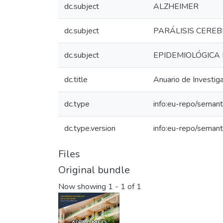
dc.subject
ALZHEIMER
dc.subject
PARÁLISIS CERE
dc.subject
EPIDEMIOLÓGICA 
dc.title
Anuario de Investig
dc.type
info:eu-repo/semanti
dc.type.version
info:eu-repo/semant
Files
Original bundle
Now showing
1 - 1 of 1