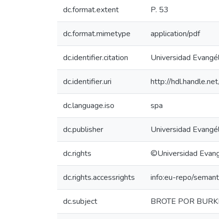
dc.format.extent
P. 53
dc.format.mimetype
application/pdf
dc.identifier.citation
Universidad Evangéli
dc.identifier.uri
http://hdl.handle.
dc.language.iso
spa
dc.publisher
Universidad Evangél
dc.rights
©Universidad Evange
dc.rights.accessrights
info:eu-repo/seman
dc.subject
BROTE POR BURK