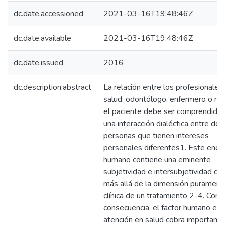
dc.date.accessioned
2021-03-16T19:48:46Z
dc.date.available
2021-03-16T19:48:46Z
dc.date.issued
2016
dc.description.abstract
La relación entre los profesionales
salud: odontólogo, enfermero o mé
el paciente debe ser comprendida
una interacción dialéctica entre dos
personas que tienen intereses
personales diferentes1. Este encu
humano contiene una eminente
subjetividad e intersubjetividad qu
más allá de la dimensión purament
clínica de un tratamiento 2-4. Com
consecuencia, el factor humano en 
atención en salud cobra importancia