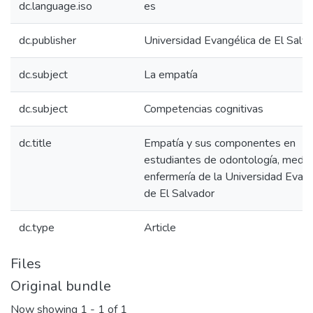
dc.language.iso
es
dc.publisher
Universidad Evangélica de El Salv
dc.subject
La empatía
dc.subject
Competencias cognitivas
dc.title
Empatía y sus componentes en
estudiantes de odontología, medici
enfermería de la Universidad Evang
de El Salvador
dc.type
Article
Files
Original bundle
Now showing
1 - 1 of 1