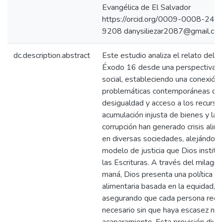
Evangélica de El Salvador
https://orcid.org/0009-0008-244
9208 danysiliezar2087@gmail.co
dc.description.abstract
Este estudio analiza el relato del 
Éxodo 16 desde una perspectiva po
social, estableciendo una conexión 
problemáticas contemporáneas de
desigualdad y acceso a los recurso
acumulación injusta de bienes y la
corrupción han generado crisis alim
en diversas sociedades, alejándos
modelo de justicia que Dios institu
las Escrituras. A través del milagro
maná, Dios presenta una política
alimentaria basada en la equidad,
asegurando que cada persona recib
necesario sin que haya escasez ni