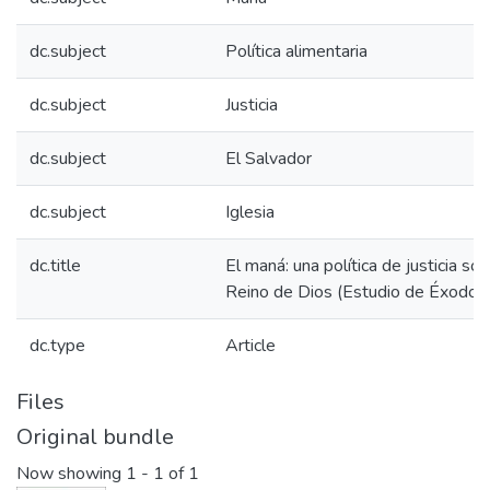
dc.subject
Política alimentaria
dc.subject
Justicia
dc.subject
El Salvador
dc.subject
Iglesia
dc.title
El maná: una política de justicia soc
Reino de Dios (Estudio de Éxodo 
dc.type
Article
Files
Original bundle
Now showing
1 - 1 of 1