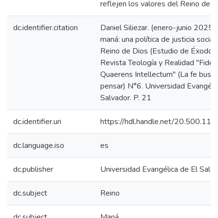
reflejen los valores del Reino de D
dc.identifier.citation
Daniel Siliezar. (enero-junio 2025).
maná: una política de justicia social
Reino de Dios (Estudio de Éxodo 1
Revista Teología y Realidad "Fides
Quaerens Intellectum" (La fe busc
pensar) N°6. Universidad Evangéli
Salvador. P. 21
dc.identifier.uri
https://hdl.handle.net/20.500.11
dc.language.iso
es
dc.publisher
Universidad Evangélica de El Salv
dc.subject
Reino
dc.subject
Maná