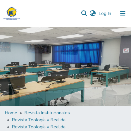
(current)
Log In
Communities & Collections
All of DSpace
Statistics
Home
Revista Institucionales
Revista Teología y Realidad "Fides Quaerens Intellectum" (La fe busca pensar)
Revista Teología y Realidad "Fides Quaerens Intellectum" (La fe busca pensar) N°6