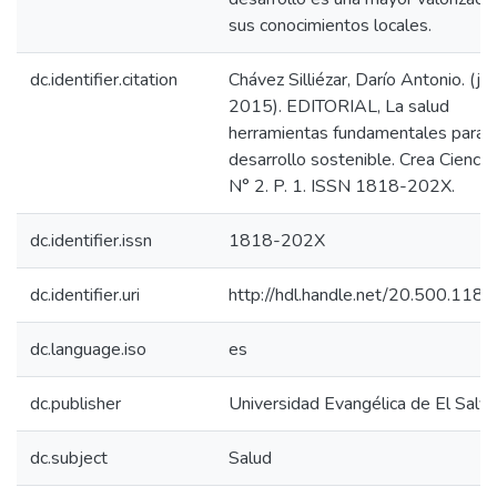
sus conocimientos locales.
dc.identifier.citation
Chávez Silliézar, Darío Antonio. (jun
2015). EDITORIAL, La salud
herramientas fundamentales para e
desarrollo sostenible. Crea Ciencia.
N° 2. P. 1. ISSN 1818-202X.
dc.identifier.issn
1818-202X
dc.identifier.uri
http://hdl.handle.net/20.500.118
dc.language.iso
es
dc.publisher
Universidad Evangélica de El Salv
dc.subject
Salud