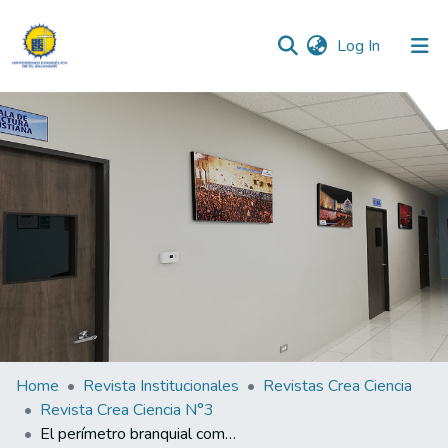
(current)
Log In
Communities & Collections
All of DSpace
Statistics
Home
Revista Institucionales
Revistas Crea Ciencia
Revista Crea Ciencia N°3
El perímetro branquial como indicador del estado nutricional frente a los indicadores: peso/ edad, talla/ edad, peso/ talla, en pre-escolares de la consulta externa de pediatría del Hospital Nacional Zacamil