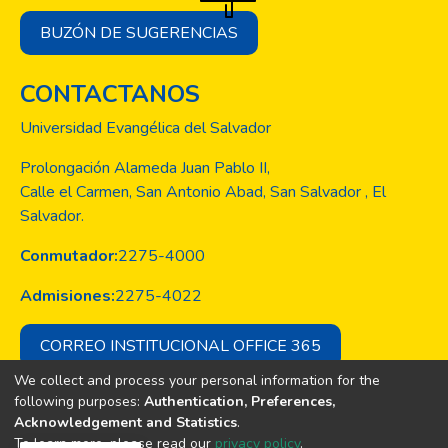
BUZÓN DE SUGERENCIAS
CONTACTANOS
Universidad Evangélica del Salvador
Prolongación Alameda Juan Pablo II,
Calle el Carmen, San Antonio Abad, San Salvador , El
Salvador.
Conmutador:
2275-4000
Admisiones:
2275-4022
CORREO INSTITUCIONAL OFFICE 365
We collect and process your personal information for the
following purposes:
Authentication, Preferences,
Acknowledgement and Statistics
.
Copyright © Todos los derechos son
To learn more, please read our
privacy policy
.