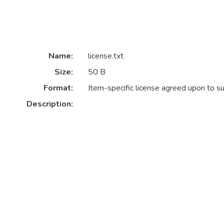
Name:
license.txt
Size:
50 B
Format:
Item-specific license agreed upon to s
Description: