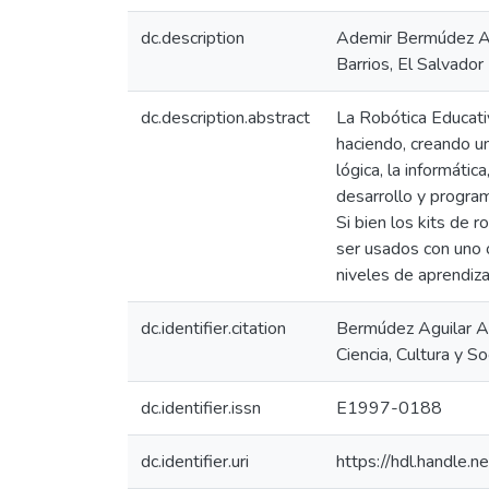
dc.description
Ademir Bermúdez Ag
Barrios, El Salvador
dc.description.abstract
La Robótica Educativ
haciendo, creando un
lógica, la informátic
desarrollo y progra
Si bien los kits de 
ser usados con uno 
niveles de aprendiza
dc.identifier.citation
Bermúdez Aguilar Ade
Ciencia, Cultura y 
dc.identifier.issn
E1997-0188
dc.identifier.uri
https://hdl.handle