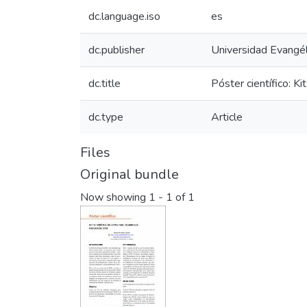
dc.language.iso
es
dc.publisher
Universidad Evangél
dc.title
Póster científico: K
dc.type
Article
Files
Original bundle
Now showing
1 - 1 of 1