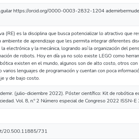
uilar https://orcid.org/0000-0003-2832-1204 ademirbermude
a (RE) es la disciplina que busca potencializar lo atractivo que 
 ambiente de aprendizaje que les permita integrar diferentes disci
a, la electrónica y la mecánica, logrando así la organización del p
mación de robots. Hoy en día ya no solo existe LEGO como herrami
robótica existen en el mundo, algunos son de alto costo, otros c
o varios lenguajes de programación y cuentan con poca informaci
je y de bajo costo.
mir. (julio-diciembre 2022). Póster científico: Kit de robótica e
Sociedad. Vol. 8, n.º 2 Número especial de Congreso 2022 ISSN-
.net/20.500.11885/731