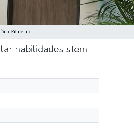
Póster científico: Kit de robótica educativa para desarrollar habilidades stem
ollar habilidades stem