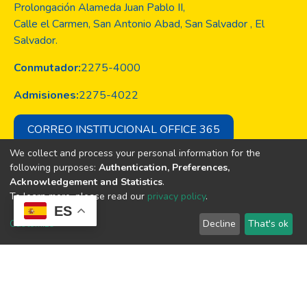
Prolongación Alameda Juan Pablo II,
Calle el Carmen, San Antonio Abad, San Salvador , El
Salvador.
Conmutador:
2275-4000
Admisiones:
2275-4022
CORREO INSTITUCIONAL OFFICE 365
We collect and process your personal information for the
following purposes:
Authentication, Preferences,
Acknowledgement and Statistics
.
Copyright © Todos los derechos son
To learn more, please read our
privacy policy
.
de la Universidad Evangélica de El
ES
Salvador
Customize
Decline
That's ok