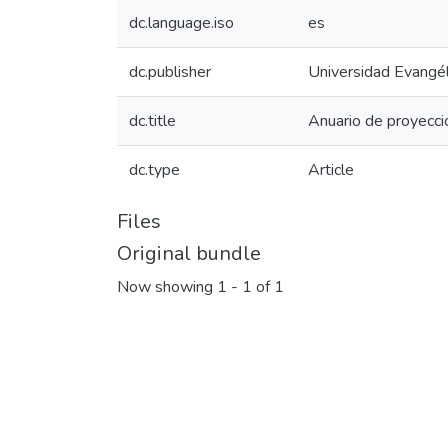
dc.language.iso
es
dc.publisher
Universidad Evangél
dc.title
Anuario de proyecci
dc.type
Article
Files
Original bundle
Now showing
1 - 1 of 1