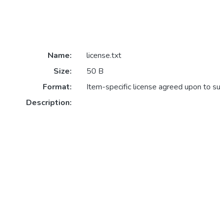
Name:
license.txt
Size:
50 B
Format:
Item-specific license agreed upon to s
Description: