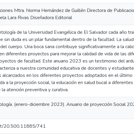
aciones Mtra. Norma Hernández de Guillén Directora de Publicaci
riela Lara Rivas Diseñadora Editorial
ología de la Universidad Evangélica de El Salvador cada año trab
ue sin duda es un pilar fundamental dentro de la facultad. La salu
 del cuerpo. Una boca sana contribuye significativamente a la cal
en diferentes proyectos para mejorar la calidad de vida de las di
yectos de facultad. Este anuario 2023 es un testimonio del arduo
racteriza a nuestra comunidad educativa de docentes y estudiant
os alcanzados en los diferentes proyectos adoptados en el últim
ada a la proyección social, la educación en salud bucal a diferente
la atención preventiva y curativa.
logía. (enero-diciembre 2023). Anuario de proyección Social 202
.net/20.500.11885/741