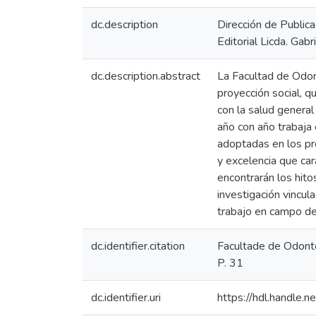
dc.description
Dirección de Public
Editorial Licda. Gab
dc.description.abstract
La Facultad de Odont
proyección social, q
con la salud general
año con año trabaja 
adoptadas en los pro
y excelencia que ca
encontrarán los hit
investigación vincul
trabajo en campo de 
dc.identifier.citation
Facultade de Odonto
P. 31
dc.identifier.uri
https://hdl.handle