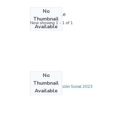
No
License bundle
Thumbnail
Now showing
1 - 1 of 1
Available
No
Collections
Thumbnail
Anuario de Proyección Social 2023
Available