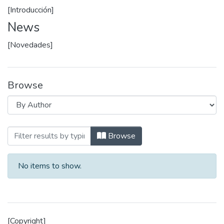
[Introducción]
News
[Novedades]
Browse
Browsing Historia de la UEES by Author
Browse
No items to show.
[Copyright]