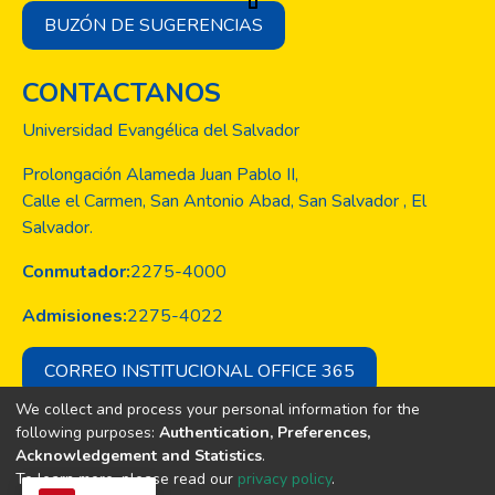
BUZÓN DE SUGERENCIAS
CONTACTANOS
Universidad Evangélica del Salvador
Prolongación Alameda Juan Pablo II,
Calle el Carmen, San Antonio Abad, San Salvador , El
Salvador.
Conmutador:
2275-4000
Admisiones:
2275-4022
CORREO INSTITUCIONAL OFFICE 365
We collect and process your personal information for the
following purposes:
Authentication, Preferences,
Acknowledgement and Statistics
.
Copyright © Todos los derechos son
To learn more, please read our
privacy policy
.
de la Universidad Evangélica de El