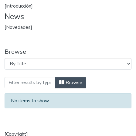
[Introducción]
News
[Novedades]
Browse
Browsing Historia de la UEES by Title
Browse
No items to show.
[Copyright]