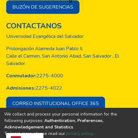
BUZÓN DE SUGERENCIAS
CONTACTANOS
Universidad Evangélica del Salvador
Prolongación Alameda Juan Pablo II,
Calle el Carmen, San Antonio Abad, San Salvador , El
Salvador.
Conmutador:
2275-4000
Admisiones:
2275-4022
CORREO INSTITUCIONAL OFFICE 365
We collect and process your personal information for the
following purposes:
Authentication, Preferences,
Acknowledgement and Statistics
.
Copyright © Todos los derechos son
To learn more, please read our
privacy policy
.
de la Universidad Evangélica de El