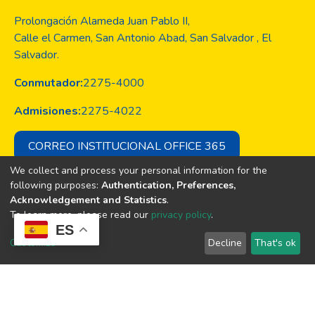
Prolongación Alameda Juan Pablo II,
Calle el Carmen, San Antonio Abad, San Salvador , El
Salvador.
Conmutador:
2275-4000
Admisiones:
2275-4022
CORREO INSTITUCIONAL OFFICE 365
We collect and process your personal information for the
following purposes:
Authentication, Preferences,
Acknowledgement and Statistics
.
Copyright © Todos los derechos son
To learn more, please read our
privacy policy
.
de la Universidad Evangélica de El
ES
Salvador
Customize
Decline
That's ok