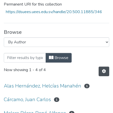
Permanent URI for this collection
https://dsuees.uees.edu.sv/handle/20.500.11885/346
Browse
Browsing Revista Investigaciones Teológ
Browse
Now showing
1 - 4 of 4
Alas Hernández, Helcías Manahén
1
Cárcamo, Juan Carlos
1