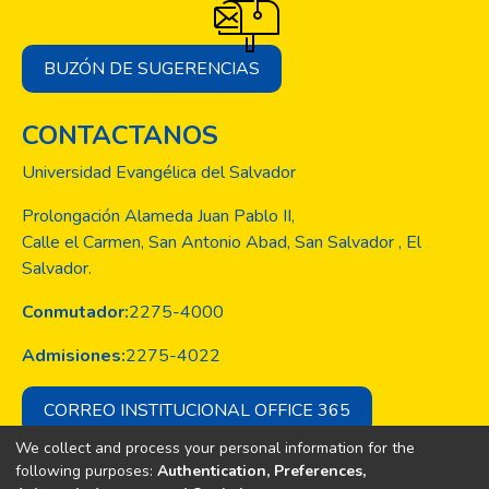
BUZÓN DE SUGERENCIAS
CONTACTANOS
Universidad Evangélica del Salvador
Prolongación Alameda Juan Pablo II,
Calle el Carmen, San Antonio Abad, San Salvador , El
Salvador.
Conmutador:
2275-4000
Admisiones:
2275-4022
CORREO INSTITUCIONAL OFFICE 365
We collect and process your personal information for the
following purposes:
Authentication, Preferences,