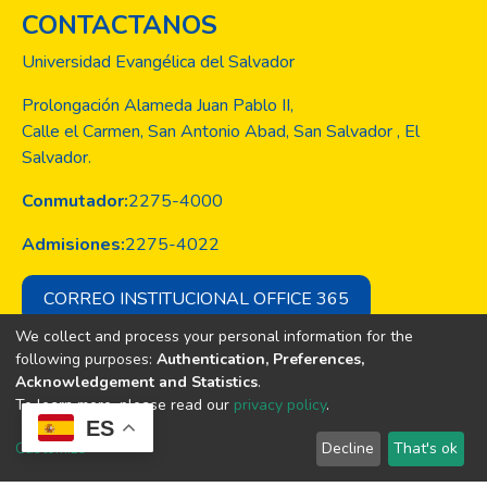
CONTACTANOS
Universidad Evangélica del Salvador
Prolongación Alameda Juan Pablo II,
Calle el Carmen, San Antonio Abad, San Salvador , El
Salvador.
Conmutador:
2275-4000
Admisiones:
2275-4022
CORREO INSTITUCIONAL OFFICE 365
We collect and process your personal information for the
following purposes:
Authentication, Preferences,
Acknowledgement and Statistics
.
Copyright © Todos los derechos son
To learn more, please read our
privacy policy
.
de la Universidad Evangélica de El
ES
Salvador
Customize
Decline
That's ok