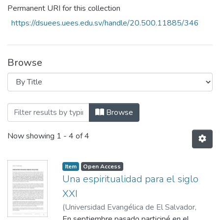
Permanent URI for this collection
https://dsuees.uees.edu.sv/handle/20.500.11885/346
Browse
Browsing Revista Investigaciones Teológi
Browse
Now showing
1 - 4 of 4
Item
Open Access
Una espiritualidad para el siglo
XXI
(
Universidad Evangélica de El Salvador,
2017-07
En septiembre pasado participé en el
)
Riquelme, Victor Rey